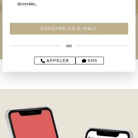
données.
ou
APPELER
SMS