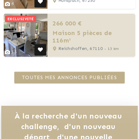
Hunspach, 67250
8
EXCLUSIVITÉ
266 000 €
Maison 5 pièces de
116m²
Reichshoffen, 67110
- 13 km
15
TOUTES MES ANNONCES PUBLIÉES
À la recherche d'un nouveau 
challenge, 
d'un nouveau 
départ, 
d'une nouvelle 