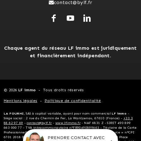
contact@bylf.fr
Chaque agent du réseau LF immo est juridiquement
et financièrement indépendant.
© 2026
LF immo
Tous droits réservés
Mentions légales
Politique de confidentialité
LA FOURMI
, SAS à capital variable, ayant pour nom commercial
LF immo
-
Siège social : 2 rue du Chemin de Fer, La Wantzenau, 67610 (France) -
+33 3
88 62 97 69
-
contact@bylf.fr
-
www.lfimmo.fr
- NAF 6831 Z - SIRET 490 899
663 000 77 - TVA intracommunautaire n°FR90490899663 - Titulaire de la Carte
Professionnelle « Transactions sur immeubles et fonds de commerce » n°CPI
PRENDRE CONTACT AVEC
6701 2018 000 024 124 délivrée par la CCI Alsace Eurométropole, 10 Place