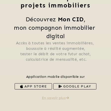
projets immobiliers
Découvrez 
Mon CID
,
mon compagnon immobilier 
digital
Accès à toutes les ventes immobilières, 
 boussole à réalité augmentée, 
 tester le débit de votre futur achat, 
 calculatrice de mensualité, etc.
Application mobile disponible sur
APP STORE
GOOGLE PLAY
En savoir plus