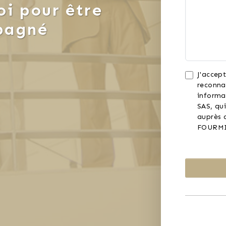
i pour être
pagné
J'accept
reconna
informa
SAS, qui
auprès d
FOURMI 