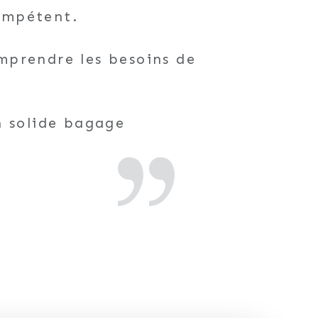
compétent.
omprendre les besoins de
un solide bagage
projet.
lise.
ener pour aboutir à une