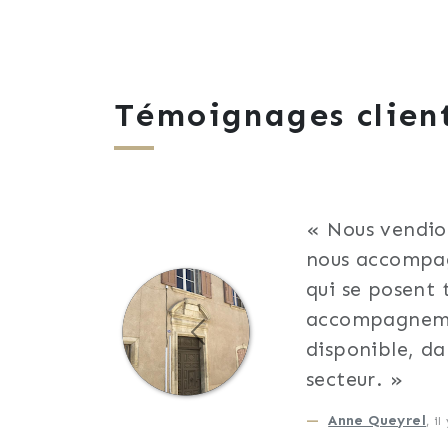
Témoignages clien
Nous vendion
nous accompagn
qui se posent 
accompagnement
Précédent
disponible, da
secteur.
Anne Queyrel
, i