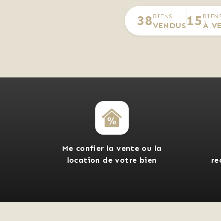
38
15
BIENS
BIEN
VENDUS
À V
Me confier la vente ou la
location de votre bien
re