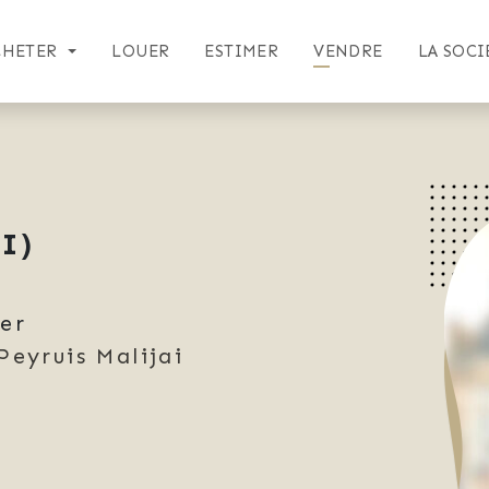
CHETER
LOUER
ESTIMER
VENDRE
LA SOCI
I)
ier
Peyruis Malijai