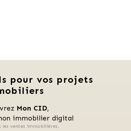
ls pour vos projets
mobiliers
vrez 
Mon CID
,
n immobilier digital
 les ventes immobilières, 