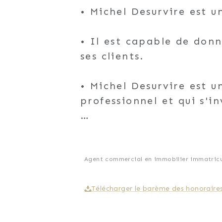
• Michel Desurvire est 
• Il est capable de donn
ses clients.
• Michel Desurvire est u
professionnel et qui s'in
• Il prend le temps de c
• Il a une connaissance
Agent commercial en immobilier immatricu
• Il a une approche aty
Télécharger le barème des honoraire
vente.