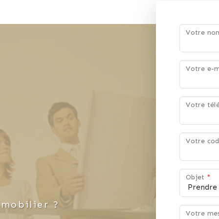
s de biens de manière à correspondre 
Votre n
Votre e-m
Votre té
Votre cod
Objet
*
mobilier ?
Votre me