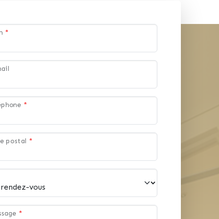
aux besoins et aux
om
*
ail
léphone
*
e postal
*
ssage
*