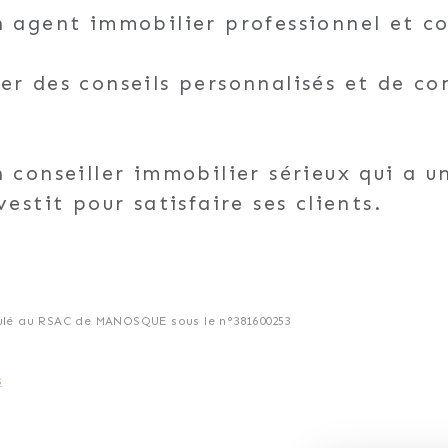
un agent immobilier professionnel et 
er des conseils personnalisés et de c
n conseiller immobilier sérieux qui a 
vestit pour satisfaire ses clients.
onnaître ses clients et de cerner leur 
 approfondie des biens qu'il commercia
lé au RSAC de MANOSQUE sous le n°381600253
pique et intéressante des actions à m
s