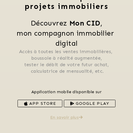
projets immobiliers
Découvrez 
Mon CID
,
mon compagnon immobilier 
digital
Accès à toutes les ventes immobilières, 
 boussole à réalité augmentée, 
 tester le débit de votre futur achat, 
 calculatrice de mensualité, etc.
Application mobile disponible sur
APP STORE
GOOGLE PLAY
En savoir plus