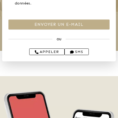
données.
ou
APPELER
SMS