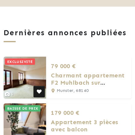
Dernières annonces publiées
EXCLUSIVITÉ
79 000 €
Charmant appartement
F2 Muhlbach sur
Munster
Munster, 68140
5
BAISSE DE PRIX
179 000 €
Appartement 3 pièces
avec balcon