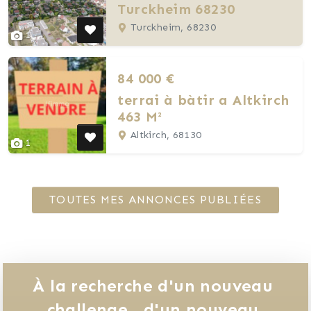
Turckheim 68230
Turckheim, 68230
1
84 000 €
terrai à bàtir a Altkirch
463 M²
Altkirch, 68130
1
TOUTES MES ANNONCES PUBLIÉES
À la recherche d'un nouveau 
challenge, 
d'un nouveau 