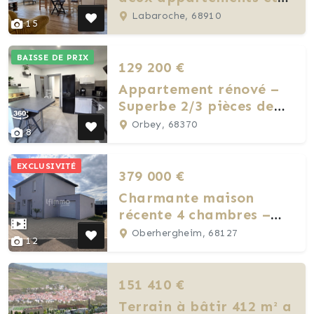
une grange
Labaroche, 68910
15
BAISSE DE PRIX
129 200 €
Appartement rénové –
Superbe 2/3 pièces de
81,7m²
Orbey, 68370
8
EXCLUSIVITÉ
379 000 €
Charmante maison
récente 4 chambres –
Environnement calme
Oberhergheim, 68127
12
151 410 €
Terrain à bâtir 412 m² a