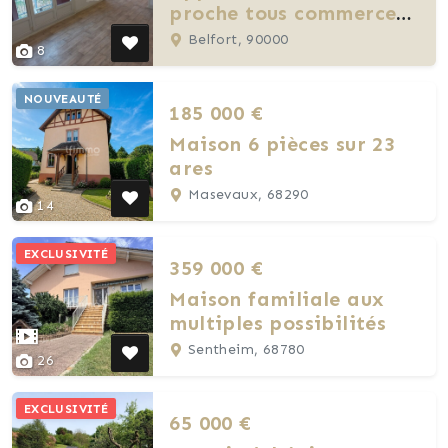
proche tous commerces
quartier Follereau
Belfort, 90000
8
NOUVEAUTÉ
185 000 €
Maison 6 pièces sur 23
ares
Masevaux, 68290
14
EXCLUSIVITÉ
359 000 €
Maison familiale aux
multiples possibilités
Sentheim, 68780
26
EXCLUSIVITÉ
65 000 €