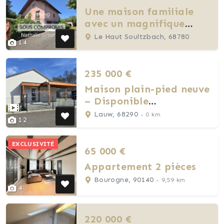
Une maison familiale
avec un magnifique
terrain au cœur de la
Le Haut Soultzbach, 68780
14
nature
235 000 €
Maison plain-pied neuve
– Disponible
immédiatement
Lauw, 68290
- 0 km
12
EXCLUSIVITÉ
65 000 €
Appartement 2 pièces
Bourogne, 90140
- 9,59 km
4
220 000 €