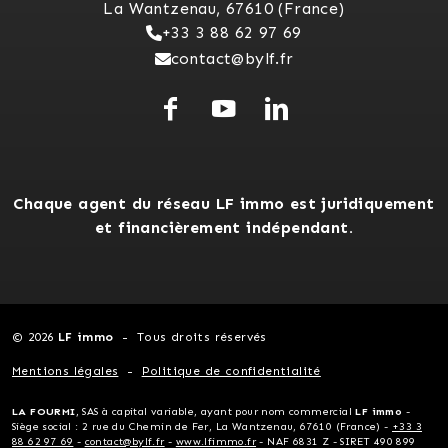
La Wantzenau, 67610 (France)
+33 3 88 62 97 69
contact@bylf.fr
Chaque agent du réseau LF immo est juridiquement
et financièrement indépendant.
© 2026
LF immo
Tous droits réservés
Mentions légales
Politique de confidentialité
LA FOURMI
, SAS à capital variable, ayant pour nom commercial
LF immo
-
Siège social : 2 rue du Chemin de Fer, La Wantzenau, 67610 (France) -
+33 3
88 62 97 69
-
contact@bylf.fr
-
www.lfimmo.fr
- NAF 6831 Z - SIRET 490 899