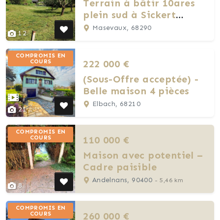
Terrain à bâtir 10ares
plein sud à Sickert
(68290)
Masevaux, 68290
12
COMPROMIS EN
222 000 €
COURS
(Sous-Offre acceptée) -
Belle maison 4 pièces
Elbach, 68210
21
COMPROMIS EN
110 000 €
COURS
Maison avec potentiel –
Cadre paisible
Andelnans, 90400
- 5,46 km
8
COMPROMIS EN
260 000 €
COURS