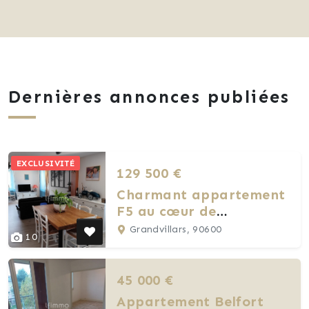
Dernières annonces publiées
EXCLUSIVITÉ
129 500 €
Charmant appartement
F5 au cœur de
Grandvillars proche
Grandvillars, 90600
10
tous commerces
45 000 €
Appartement Belfort