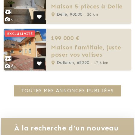
Maison 5 pièces à Delle
Delle, 90100
- 20 km
6
EXCLUSIVITÉ
199 000 €
Maison familiale, juste
poser vos valises
Dolleren, 68290
- 17,6 km
8
TOUTES MES ANNONCES PUBLIÉES
À la recherche d'un nouveau 