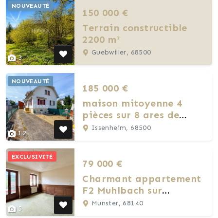
NOUVEAUTÉ
150 000 €
Terrain constructible
2200 m²
Guebwiller, 68500
3
NOUVEAUTÉ
185 000 €
maison mitoyenne 4
pièces sur 8 ares de
terrain
Issenheim, 68500
12
EXCLUSIVITÉ
79 000 €
Charmant appartement
F2 Muhlbach sur
Munster
Munster, 68140
5