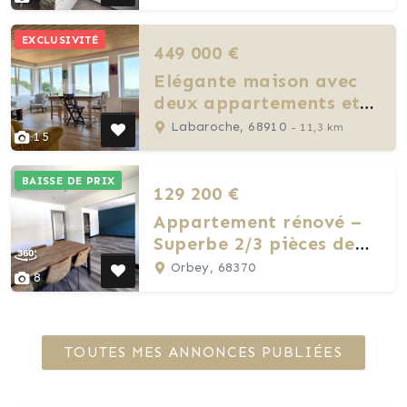
EXCLUSIVITÉ
449 000 €
Elégante maison avec
deux appartements et
une grange
Labaroche, 68910
- 11,3 km
15
BAISSE DE PRIX
129 200 €
Appartement rénové –
Superbe 2/3 pièces de
81,7m²
Orbey, 68370
8
TOUTES MES ANNONCES PUBLIÉES