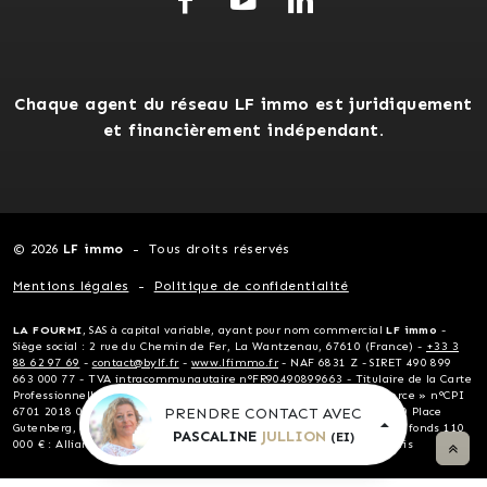
Chaque agent du réseau LF immo est juridiquement
et financièrement indépendant.
© 2026
LF immo
Tous droits réservés
Mentions légales
Politique de confidentialité
LA FOURMI
, SAS à capital variable, ayant pour nom commercial
LF immo
-
Siège social : 2 rue du Chemin de Fer, La Wantzenau, 67610 (France) -
+33 3
88 62 97 69
-
contact@bylf.fr
-
www.lfimmo.fr
- NAF 6831 Z - SIRET 490 899
663 000 77 - TVA intracommunautaire n°FR90490899663 - Titulaire de la Carte
Professionnelle « Transactions sur immeubles et fonds de commerce » n°CPI
PRENDRE CONTACT AVEC
6701 2018 000 024 124 délivrée par la CCI Alsace Eurométropole, 10 Place
Gutenberg, 67081 Strasbourg - Garantie financière non détention de fonds 110
PASCALINE
JULLION
(EI)
000 € : Allianz - Assurance RCP Allianz, 1 cours Michelet, 92076 Paris