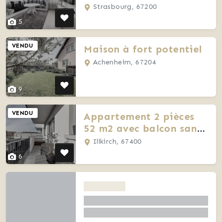
Strasbourg, 67200
5
VENDU
Maison à fort potentiel
Achenheim, 67204
9
VENDU
Appartement 2 pièces
52 m2 avec balcon sans
vis à vis
Illkirch, 67400
6