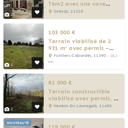
76m2 avec une cave
aménagée
Saissac, 11310
21
103 000 €
Terrain viabilisé de 2
931 m² avec permis –
Fontiers-Cabardès
Fontiers-Cabardès, 11390
- 26,1
km
3
81 000 €
Terrain constructible
viabilisé avec permis, 2
931 m²
Verdun-En-Lauragais, 11400
2
NOUVEAUTÉ
119 000 €