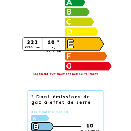
A
B
C
D
E
322
10 *
kWh/m².an
kg
CO
/m².an
2
F
G
logement extrêmement peu performant
* Dont émissions de
gaz à effet de serre
peu d'émissions de CO
2
A
B
10
kg CO
/m².an