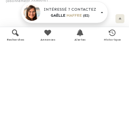
(abonnement compris).
INTÉRESSÉ ? CONTACTEZ
GAËLLE
MAFFRE
(EI)
Simulation de prêt
Recherches
Annonces
Alertes
Historique
Prix du bien
€
Durée
Apport personnel
€
(10% du prix du bien)