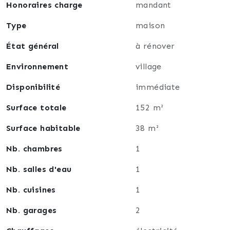
Honoraires charge
mandant
* Garage pour chaque appartement
* Excellent potentiel de valorisation
Type
maison
État général
à rénover
Ne laissez pas passer cette occasion unique !
Environnement
village
DPE pour l'appartement du rez de chaussée :
Consommation énergétique : E
Disponibilité
immédiate
Émission de gaz à effet de serre : B
Surface totale
152 m²
💶 Taxe foncière : 546€
Surface habitable
38 m²
Nb. chambres
1
Nb. salles d'eau
1
Nb. cuisines
1
Nb. garages
2