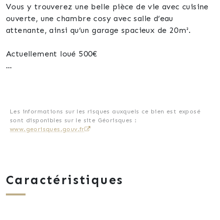
Vous y trouverez une belle pièce de vie avec cuisine
ouverte, une chambre cosy avec salle d’eau
attenante, ainsi qu’un garage spacieux de 20m².
Actuellement loué 500€
Appartement 2 : À rénover selon vos envies !
Cet appartement de 114m² environ, avec un garage
de 19m², vous permet de laisser libre cours à votre
imagination ! Situé à l’étage, il offre une vaste pièce
Les informations sur les risques auxquels ce bien est exposé
sont disponibles sur le site Géorisques :
de vie de 45m², une chambre d’environ 20m², une
www.georisques.gouv.fr
salle d’eau et un WC.
Au second étage, un plancher neuf vous permet
d’aménager deux chambres supplémentaires, une
seconde salle d’eau et vous avez la possibilité de
Caractéristiques
créer un accès pour un toit terrasse.
Points forts :
* Double vitrage dans toute la maison