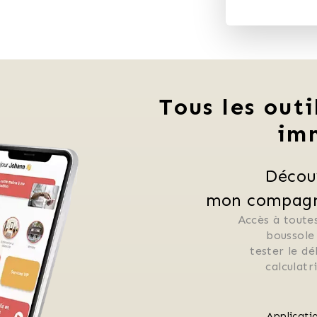
Tous les outi
im
Décou
mon compagno
Accès à toutes
 boussole
 tester le d
 calculat
Applicati