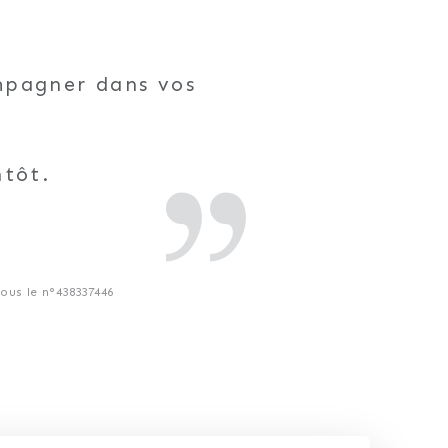
ompagner dans vos
ntôt.
us le n°438337446