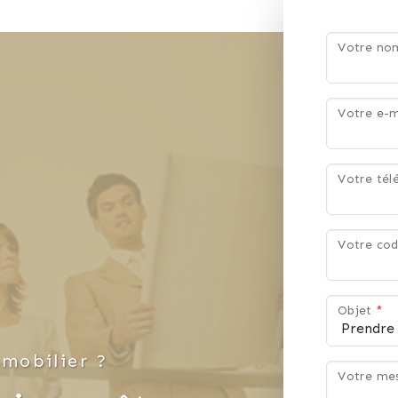
Votre n
Votre e-m
Votre té
Votre cod
Objet
*
mobilier ?
Votre me