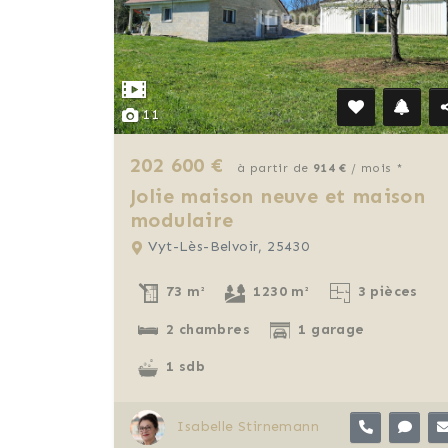
11
202 600 €
à partir de
914 €
/ mois *
Jolie maison neuve et maison
modulaire
Vyt-Lès-Belvoir, 25430
73 m²
1230 m²
3 pièces
2 chambres
1 garage
1 sdb
Isabelle Stirnemann