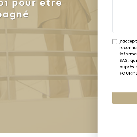
i pour être
pagné
J'accept
reconna
informa
SAS, qui
auprès d
FOURMI 