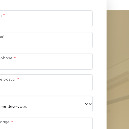
om
*
ail
léphone
*
e postal
*
ssage
*