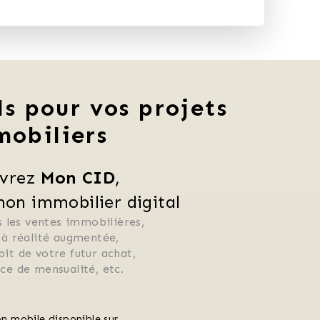
ls pour vos projets
mobiliers
vrez 
Mon CID
,
n immobilier digital
 les ventes immobilières, 
 à réalité augmentée, 
ébit de votre futur achat, 
rice de mensualité, etc.
on mobile disponible sur