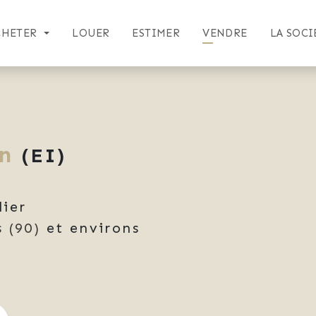
CHETER
LOUER
ESTIMER
VENDRE
LA SOCI
n
(EI)
lier
s
(90)
et environs