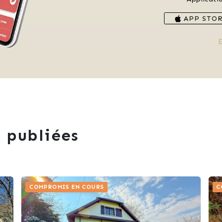
APP STO
E
 publiées
COMPROMIS EN COURS
C