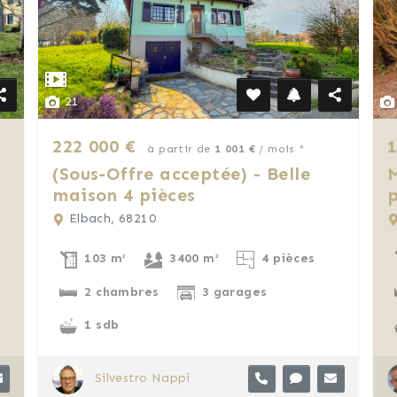
21
222 000 €
1
à partir de
1 001 €
/ mois *
(Sous-Offre acceptée) - Belle
M
maison 4 pièces
p
Elbach, 68210
103 m²
3400 m²
4 pièces
2 chambres
3 garages
1 sdb
Silvestro Nappi