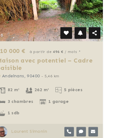
8
10 000 €
à partir de
496 €
/ mois *
aison avec potentiel – Cadre
aisible
Andelnans, 90400
- 5,46 km
82 m²
262 m²
5 pièces
3 chambres
1 garage
1 sdb
Laurent Simonin