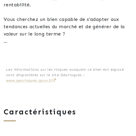
rentabilité.
Vous cherchez un bien capable de s'adapter aux
tendances actuelles du marché et de générer de la
valeur sur le long terme ?
Ce spacieux local commercial offre une
configuration rare : un grand plateau ouvert,
lumineux et facilement modulable permettant
d'accueillir différents concepts à fort potentiel
Les informations sur les risques auxquels ce bien est exposé
sont disponibles sur le site Géorisques :
économique.
www.georisques.gouv.fr
Imaginez...
🌿 Un centre de bien-être et de soins
Caractéristiques
Un secteur en pleine expansion porté par la
recherche de qualité de vie : massages, esthétique,
yoga, coaching, relaxation, soins naturels...