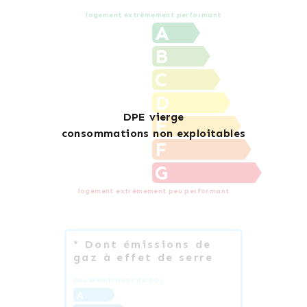
logement extrêmement performant
A
B
C
D
E
F
G
logement extrêmement peu performant
* Dont émissions de
gaz à effet de serre
peu d'émissions de CO
2
A