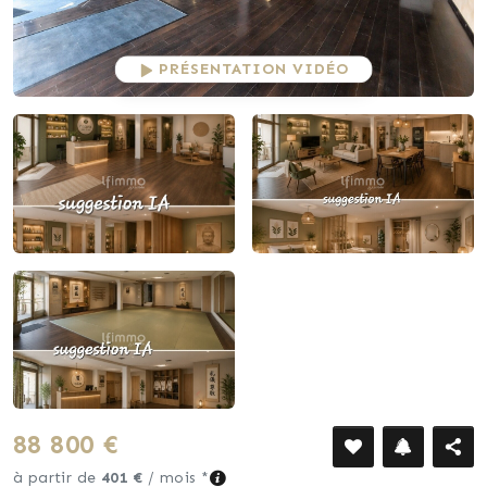
PRÉSENTATION VIDÉO
88 800 €
à partir de
401 €
/ mois *