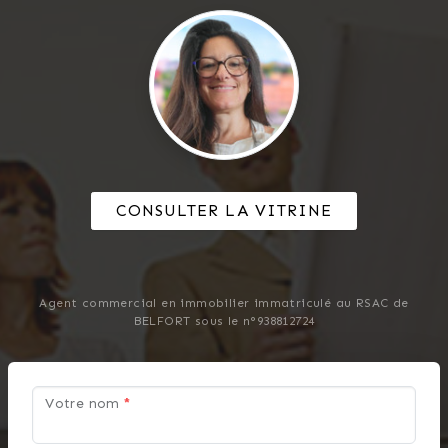
CONSULTER LA VITRINE
Agent commercial en immobilier immatriculé au RSAC de
BELFORT sous le n°938812724
Votre nom
*