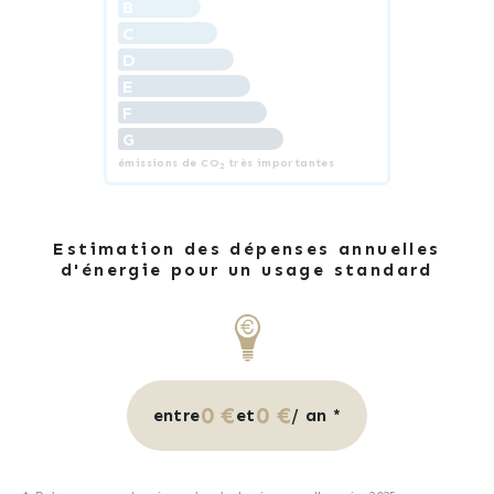
B
C
D
E
F
G
émissions de CO
très importantes
2
Estimation des dépenses annuelles
d'énergie pour un usage standard
0 €
0 €
entre
et
/ an *