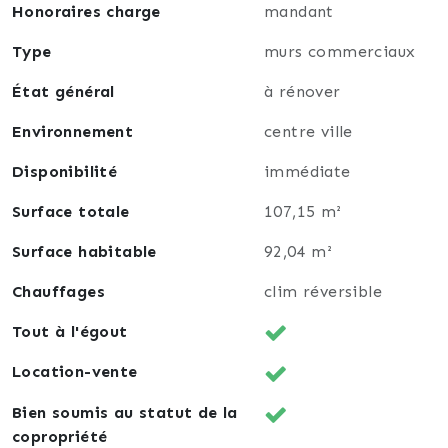
Honoraires charge
mandant
🥋 Un dojo ou centre d'arts martiaux
Karaté, judo, aïkido, self-défense, fitness ou
Type
murs commerciaux
préparation physique. Un modèle économique basé
État général
à rénover
sur les abonnements et la fidélisation de la clientèle.
Environnement
centre ville
🏡 Un loft ou logement Airbnb de standing
Ses beaux volumes permettent d'envisager un
Disponibilité
immédiate
hébergement atypique et haut de gamme,
Surface totale
107,15 m²
particulièrement recherché sur le marché de la
location courte durée.
Surface habitable
92,04 m²
Pourquoi ce bien attire les investisseurs ?
Chauffages
clim réversible
Tout à l'égout
✅ Grande surface exploitable
Location-vente
✅ Configuration facilement transformable
Bien soumis au statut de la
✅ Faibles contraintes d'aménagement
copropriété