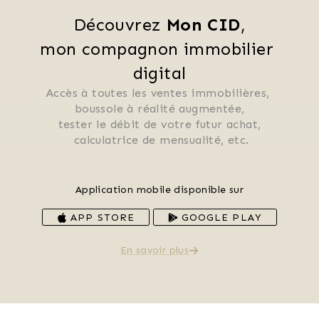
Découvrez 
Mon CID
,
mon compagnon immobilier 
digital
Accès à toutes les ventes immobilières, 
 boussole à réalité augmentée, 
 tester le débit de votre futur achat, 
 calculatrice de mensualité, etc.
Application mobile disponible sur
APP STORE
GOOGLE PLAY
En savoir plus