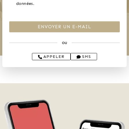
données.
ou
APPELER
SMS