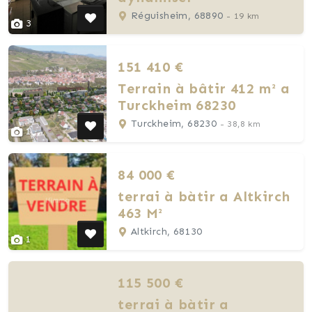
Réguisheim, 68890
- 19 km
3
151 410 €
Terrain à bâtir 412 m² a
Turckheim 68230
Turckheim, 68230
- 38,8 km
1
84 000 €
terrai à bàtir a Altkirch
463 M²
Altkirch, 68130
1
115 500 €
terrai à bàtir a