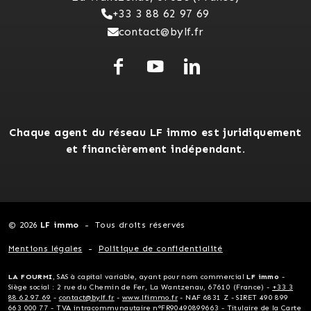
+33 3 88 62 97 69
contact@bylf.fr
Chaque agent du réseau LF immo est juridiquement
et financièrement indépendant.
© 2026
LF immo
Tous droits réservés
Mentions légales
Politique de confidentialité
LA FOURMI
, SAS à capital variable, ayant pour nom commercial
LF immo
-
Siège social : 2 rue du Chemin de Fer, La Wantzenau, 67610 (France) -
+33 3
88 62 97 69
-
contact@bylf.fr
-
www.lfimmo.fr
- NAF 6831 Z - SIRET 490 899
663 000 77 - TVA intracommunautaire n°FR90490899663 - Titulaire de la Carte