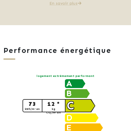
En savoir plus
Performance énergétique
logement extrêmement performant
A
B
C
73
12 *
kWh/m².an
kg
CO
/m².an
2
D
E