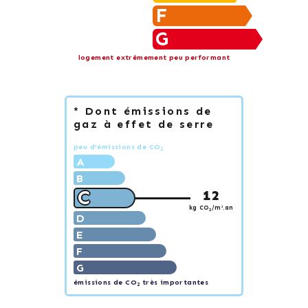
F
G
logement extrêmement peu performant
* Dont émissions de
gaz à effet de serre
peu d'émissions de CO
2
A
B
C
12
kg CO
/m².an
2
D
E
F
G
émissions de CO
très importantes
2