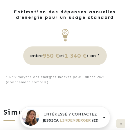
Estimation des dépenses annuelles
d'énergie pour un usage standard
950 €
1 340 €
entre
et
/ an *
* Prix moyens des énergies indexés pour l'année 2023
(abonnement compris).
Simulation de prêt
INTÉRESSÉ ? CONTACTEZ
JESSICA
LINDENBERGER
(EI)