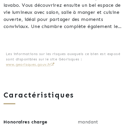
lavabo. Vous découvrirez ensuite un bel espace de
vie lumineux avec salon, salle à manger et cuisine
ouverte, idéal pour partager des moments
conviviaux. Une chambre complète également le
rez-de-chaussée.
À l’étage, l’espace nuit se compose de trois
chambres, dont une agréable suite parentale avec
Les informations sur les risques auxquels ce bien est exposé
sont disponibles sur le site Géorisques :
dressing intégré. Une spacieuse salle de bain équipée
www.georisques.gouv.fr
d’une baignoire, d’une douche, d’un WC et d’une
double vasque vient compléter ce niveau.
Côté prestations, la maison bénéficie d’un confort
Caractéristiques
optimal : chauffage au sol au rez-de-chaussée,
climatisation réversible, double vitrage, volets
roulants, VMC, sèche-serviettes et aspiration
centralisée. Les chambres sont parquetées, tandis
Honoraires charge
mandant
que le rez-de-chaussée est entièrement carrelé.