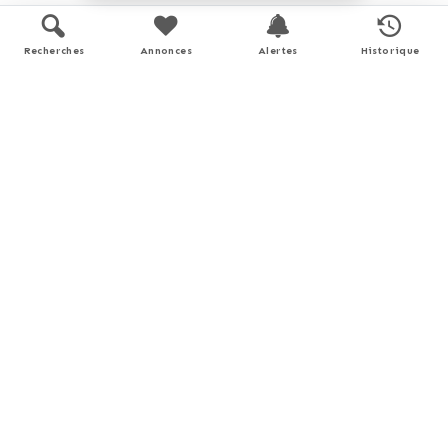
Prix du bien
€
Recherches
Annonces
Alertes
Historique
Durée
Apport personnel
€
(10% du prix du bien)
Taux d'intérêt
%
(taux moyen hors assurance)
Montant estimé