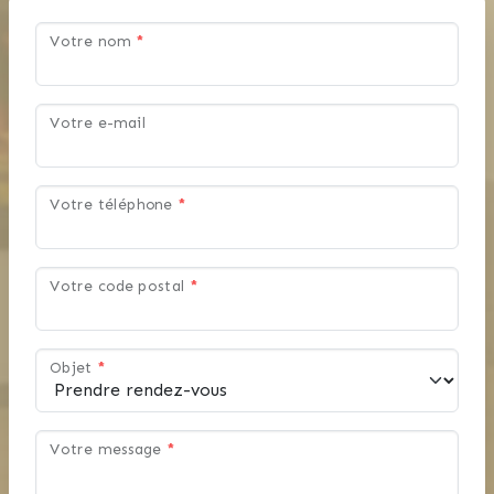
Au plaisir d’être à vos côtés pour
concrétiser vos projets
Votre nom
*
immobiliers.
Votre e-mail
Votre téléphone
*
Votre code postal
*
Objet
*
Votre message
*