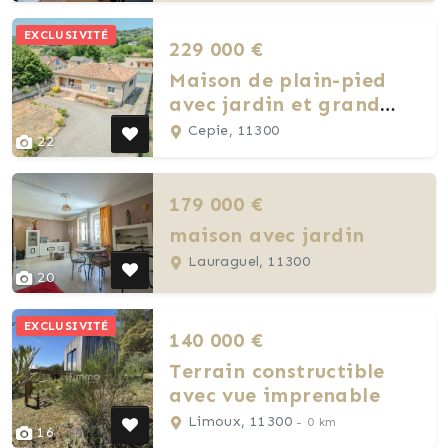
EXCLUSIVITÉ
229 000 €
Maison de plain-pied
avec jardin et grand
garage
Cepie, 11300
22
179 000 €
maison avec jardin
Lauraguel, 11300
20
EXCLUSIVITÉ
140 000 €
Terrain constructible
avec vue imprenable
Limoux, 11300
- 0 km
16