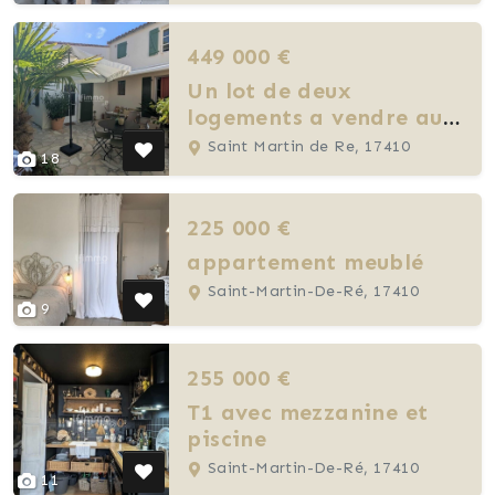
449 000 €
Un lot de deux
logements a vendre au
bord de mer
Saint Martin de Re, 17410
18
225 000 €
appartement meublé
Saint-Martin-De-Ré, 17410
9
255 000 €
T1 avec mezzanine et
piscine
Saint-Martin-De-Ré, 17410
11