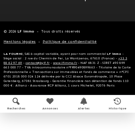
© 2026
LF immo
Tous droits réservés
Mentions légales
Politique de confidentialité
LA FOURMI
, SAS à capital variable, ayant pour nom commercial
LF immo
-
Siège social : 2 rue du Chemin de Fer, La Wantzenau, 67610 (France) -
+33 3
88 62 97 69
-
contact@bylf.fr
-
www.lfimmo.fr
- NAF 6831 Z - SIRET 490 899
663 000 77 - TVA intracommunautaire n°FR90490899663 - Titulaire de la Carte
Professionnelle « Transactions sur immeubles et fonds de commerce » n°CPI
6701 2018 000 024 124 délivrée par la CCI Alsace Eurométropole, 10 Place
Gutenberg, 67081 Strasbourg - Garantie financière non détention de fonds 110
000 € : Allianz - Assurance RCP Allianz, 1 cours Michelet, 92076 Paris
Recherches
Annonces
Alertes
Historique