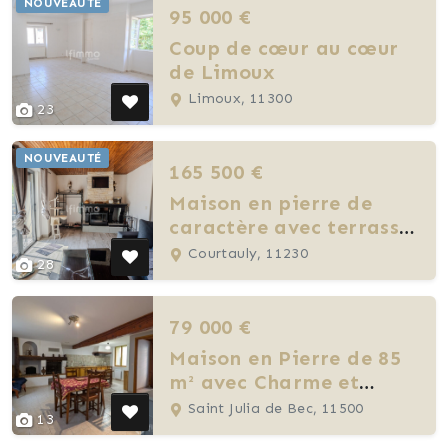
NOUVEAUTÉ
95 000 €
Coup de cœur au cœur
de Limoux
Limoux, 11300
23
NOUVEAUTÉ
165 500 €
Maison en pierre de
caractère avec terrasse,
studio et grand garage
Courtauly, 11230
28
79 000 €
Maison en Pierre de 85
m² avec Charme et
Potentiel
Saint Julia de Bec, 11500
13