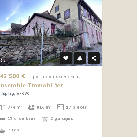
15
42 500 €
à partir de
1 545 €
/ mois *
Ensemble Immobilier
Epfig, 67680
374 m²
816 m²
17 pièces
12 chambres
2 garages
2 sdb