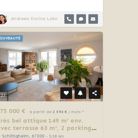
Andreea Dorina Lako
OUVEAUTÉ
23
75 000 €
à partir de
2 594 €
/ mois *
rès bel attique 149 m² env.
vec terrasse 63 m², 2 parkings
t cave
Schiltigheim, 67300
- 5,58 km