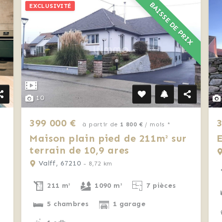
BAISSE DE PRIX
EXCLUSIVITÉ
10
399 000 €
3
à partir de
1 800 €
/ mois *
Maison plain pied de 211m² sur
terrain de 10,9 ares
Valff, 67210
- 8,72 km
211 m²
1090 m²
7 pièces
5 chambres
1 garage