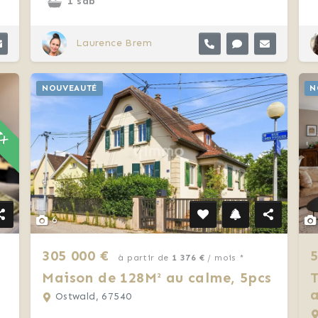
1 sdb
Laurence Brem
RIX
NOUVEAUTÉ
N
6
305 000 €
5
à partir de
1 376 €
/ mois *
Maison de 128M² au calme, 5pcs
T
a
Ostwald, 67540
e