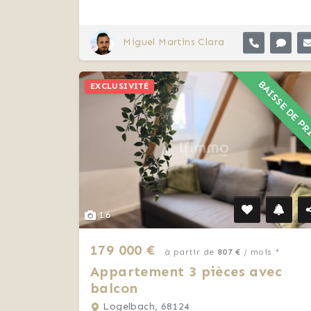
Miguel Martins Clara
BAISSE DE P
EXCLUSIVITÉ
16
179 000 €
à partir de
807 €
/ mois *
Appartement 3 pièces avec
balcon
Logelbach, 68124