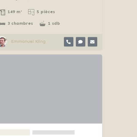
149 m²
5 pièces
3 chambres
1 sdb
Emmanuel Kling