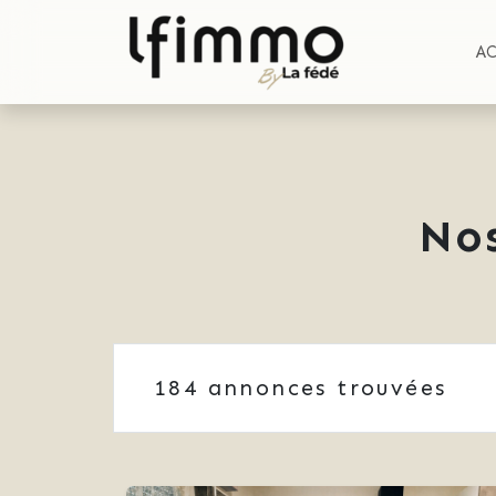
A
No
184
annonces trouvées