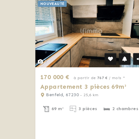
NOUVEAUTÉ
7
170 000 €
à partir de
767 €
/ mois *
Appartement 3 pièces 69m²
Benfeld, 67230
- 25,6 km
69 m²
3 pièces
2 chambres