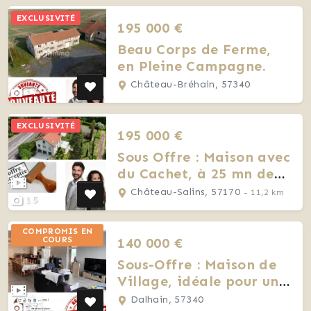
EXCLUSIVITÉ
195 000 €
Beau Corps de Ferme,
en Pleine Campagne.
Château-Bréhain, 57340
17
EXCLUSIVITÉ
195 000 €
Sous Offre : Maison avec
du Cachet, à 25 mn de
Nancy !
Château-Salins, 57170
- 11,2 km
15
COMPROMIS EN
140 000 €
COURS
Sous-Offre : Maison de
Village, idéale pour une
grande Famille.
Dalhain, 57340
17