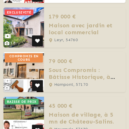
EXCLUSIVITÉ
179 000 €
Maison avec jardin et
local commercial
Leyr, 54760
18
COMPROMIS EN
79 000 €
COURS
Sous Compromis :
Bâtisse Historique, à
vendre dans le Saulnois.
Hampont, 57170
15
BAISSE DE PRIX
45 000 €
Maison de village, à 5
mn de Château-Salins.