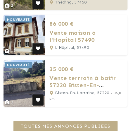
Théding, 57450
2
NOUVEAUTÉ
86 000 €
Vente maison à
l'Hopital 57490
L'Hôpital, 57490
12
NOUVEAUTÉ
35 000 €
Vente terrrain à batir
57220 Bisten-En-
Lorraine
Bisten-En-Lorraine, 57220
- 36,8
km
3
TOUTES MES ANNONCES PUBLIÉES