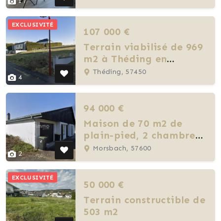
17
EXCLUSIVITÉ
107 000 €
Terrain viabilisé de 969
m2 à Théding en
impasse
Théding, 57450
4
94 000 €
Maison de 70 m2 de
plain-pied, 2 chambres,
actuellement louée.
Morsbach, 57600
2
EXCLUSIVITÉ
50 000 €
Terrain constructible de
503 m2