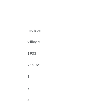
maison
village
age au fioul est conservé en appoint pour
1933
215 m²
1
2
ble avec de nombreux arbres et fruitiers,
4
à l’ensemble de la propriété.