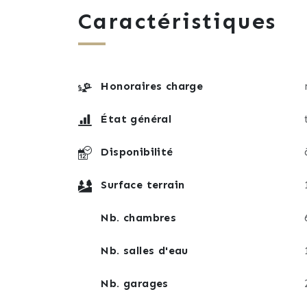
Caractéristiques
Sous-sol entièrement carrelé comprenant 
Espace bien-être discret avec spa/jacuzzi,
Piscine avec alarme , de 7,50 m x 3,50 m 
Pièce extérieure aménagée en cuisine d’é
Honoraires charge
Cabane de jardin ouverte avec important
État général
Le chauffage principal fonctionne au bois avec un véritable poêle alsacien 
vers l’étage. Des radiateurs électriques à
Disponibilité
le maintien en température lors des abse
Surface terrain
Les menuiseries sont en double vitrage :
Nb. chambres
vitrage phonique au rez-de-chaussée
double vitrage classique à l’étage
Nb. salles d'eau
À l’extérieur, le terrain arboré et soign
Nb. garages
une belle végétation, ainsi qu’une mare a