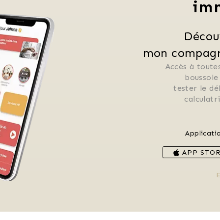
im
Décou
mon compagno
Accès à toutes
 boussole
 tester le d
 calculat
Applicati
APP STO
E