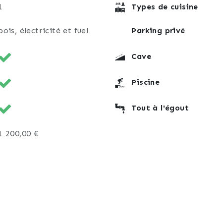
1
Types de cuisine
e et habitable immédiatement, ne nécessitant aucun tr
bois, électricité et fuel
Parking privé
lumes , une grande maison familiale pleine de charme et
Cave
t vous séduire .
r une visite, n’hésitez pas à nous contacter. Jessica & 
Piscine
Tout à l'égout
1 200,00 €