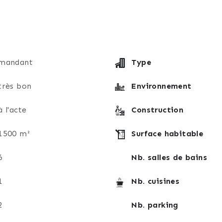
atelier, buanderie et vastes espaces de rangement
 douche et toilettes
avec local technique dédié
té
mandant
Type
 espace de stockage
très bon
Environnement
, korloff équipée de trappes permettant la remontée de chaleur
 inertie complètent certaines pièces, tandis qu’un chauff
à l'acte
Construction
nces.
1500 m²
Surface habitable
6
Nb. salles de bains
1
Nb. cuisines
eusement entretenu offre un cadre particulièrement agréa
2
Nb. parking
grémentée d’une fontaine, apportant charme et sérénité 