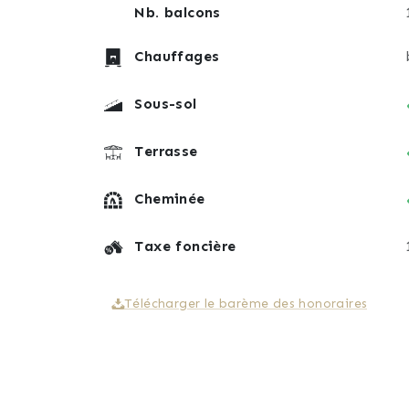
Nb. balcons
Une maison saine, parfaitement entretenu
goût du jour selon les envies de chacun.
Chauffages
Si vous recherchez le calme, de beaux vo
Sous-sol
les montagnes, ce bien saura certainemen
Pour plus d’informations ou pour organise
Terrasse
Cheminée
Taxe foncière
Télécharger le barème des honoraires