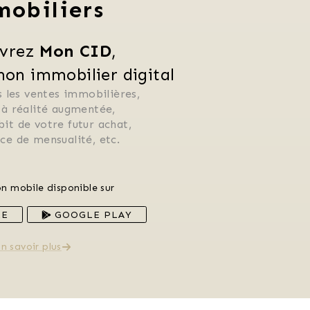
mobiliers
vrez 
Mon CID
,
n immobilier digital
 les ventes immobilières, 
 à réalité augmentée, 
ébit de votre futur achat, 
rice de mensualité, etc.
on mobile disponible sur
RE
GOOGLE PLAY
n savoir plus