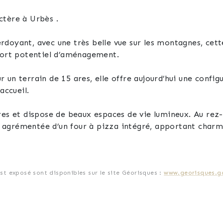
ctère à Urbès .
rdoyant, avec une très belle vue sur les montagnes, cet
 fort potentiel d’aménagement.
un terrain de 15 ares, elle offre aujourd’hui une config
accueil.
res et dispose de beaux espaces de vie lumineux. Au rez-
té, agrémentée d’un four à pizza intégré, apportant charm
onfort supplémentaire au quotidien.
est exposé sont disponibles sur le site Géorisques :
www.georisques.go
e stationnement (jusqu’à 6 véhicules)
e et baignoire