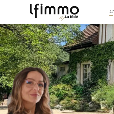
A
1 385 €