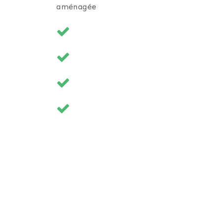
aménagée
avaux, hormis une éventuelle remise au
 un environnement verdoyant avec vu sur
Roger JRimmo By LF