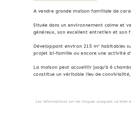
A vendre grande maison familiale de cara
Située dans un environnement calme et ve
généreux, son excellent entretien et son
Développant environ 215 m² habitables sur 
projet bi-famille ou encore une activité d’
La maison peut accueillir jusqu’à 6 chamb
constitue un véritable lieu de conviviali
cuisine à l’étage apporte également un c
Côté équipements :
Les informations sur les risques auxquels ce bien 
2 garages et de nombreuses possibilités d
3 toilettes
1 Salle de bain avec double vasque, douch
1 salle d’eau