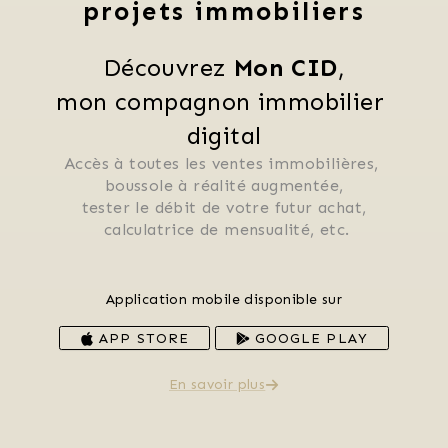
projets immobiliers
Découvrez 
Mon CID
,
mon compagnon immobilier 
digital
Accès à toutes les ventes immobilières, 
 boussole à réalité augmentée, 
 tester le débit de votre futur achat, 
 calculatrice de mensualité, etc.
Application mobile disponible sur
APP STORE
GOOGLE PLAY
En savoir plus