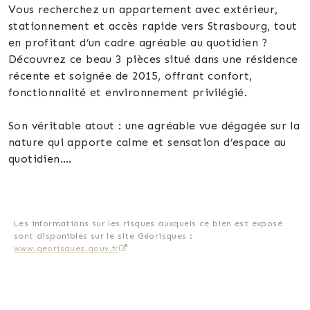
Vous recherchez un appartement avec extérieur,
stationnement et accès rapide vers Strasbourg, tout
en profitant d’un cadre agréable au quotidien ?
Découvrez ce beau 3 pièces situé dans une résidence
récente et soignée de 2015, offrant confort,
fonctionnalité et environnement privilégié.
Son véritable atout : une agréable vue dégagée sur la
nature qui apporte calme et sensation d’espace au
quotidien.
Ses atouts :
✓ Terrasse de 9,8 m² exposée Ouest
✓ Vue dégagée sur un environnement verdoyant
Les informations sur les risques auxquels ce bien est exposé
sont disponibles sur le site Géorisques :
✓ Résidence récente de 2015
www.georisques.gouv.fr
✓ DPE B. Maîtrise des coûts et énergie responsable
✓ Cuisine équipée ouverte et fonctionnelle
✓ Salle d’eau moderne avec douche à l’italienne et
sèche-serviettes