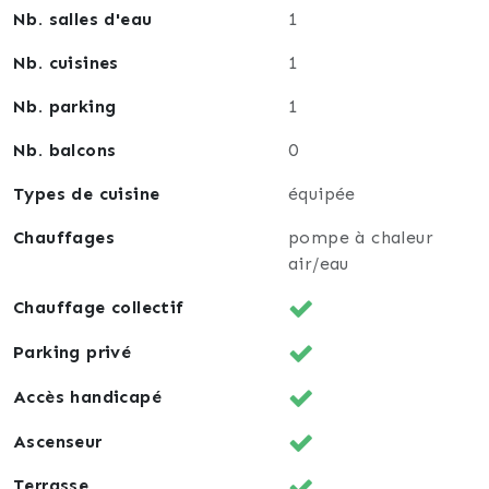
Une résidence pensée pour le confort du quotidien,
Nb. salles d'eau
1
dans un environnement agréable tout en restant
proche de Strasbourg et des commodités.
Nb. cuisines
1
Nb. parking
1
Idéal pour :
Premier achat, couple, actifs travaillant sur
Nb. balcons
0
Strasbourg, personne recherchant le confort d’un
accès PMR ou investissement patrimonial.
Types de cuisine
équipée
Chauffages
pompe à chaleur
air/eau
Chauffage collectif
Parking privé
Accès handicapé
Ascenseur
Terrasse