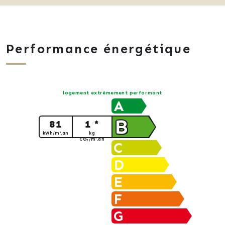
Performance énergétique
logement extrêmement performant
A
B
81
1 *
kWh/m².an
kg
CO
/m².an
2
C
D
E
F
G