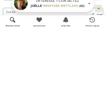
INTÉRESSÉ ? CONTACTEZ
JOËLLE
WESPISER WETTLING
(EI)
Durée
Recherches
Annonces
Alertes
Historique
Apport personnel
€
(10% du prix du bien)
Taux d'intérêt
%
(taux moyen hors assurance)
Montant estimé
848 €
/ mois *