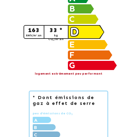
B
C
D
163
33 *
kWh/m².an
kg
CO
/m².an
2
E
F
G
logement extrêmement peu performant
* Dont émissions de
gaz à effet de serre
peu d'émissions de CO
2
A
B
C