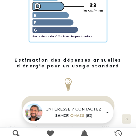
D
33
kg CO
/m².an
2
E
F
G
émissions de CO
très importantes
2
Estimation des dépenses annuelles
d'énergie pour un usage standard
1 280 €
1 800 €
entre
et
/ an *
INTÉRESSÉ ? CONTACTEZ
SAMIR
OMAIS
(EI)
* Prix moyens des énergies indexés pour l'année 2023
(abonnement compris).