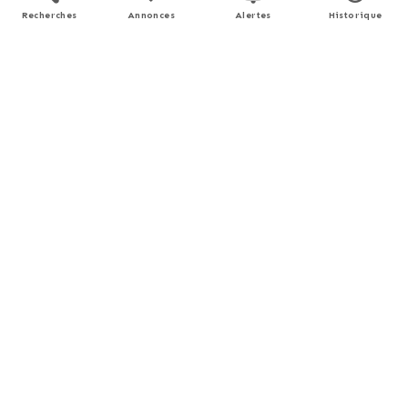
Recherches
Annonces
Alertes
Historique
Simulation de prêt
Prix du bien
€
Durée
Apport personnel
€
(10% du prix du bien)