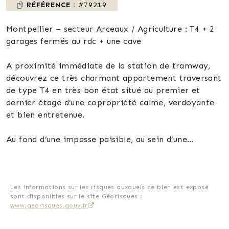
RÉFÉRENCE :
#79219
Montpellier – secteur Arceaux / Agriculture : T4 + 2
garages fermés au rdc + une cave
A proximité immédiate de la station de tramway,
découvrez ce très charmant appartement traversant
de type T4 en très bon état situé au premier et
dernier étage d’une copropriété calme, verdoyante
et bien entretenue.
Au fond d’une impasse paisible, au sein d’une
résidence arborée sans travaux à prévoir, cet
appartement lumineux bénéficie d’une agréable
exposition Est/Ouest offrant une belle luminosité
tout au long de la journée.
Les informations sur les risques auxquels ce bien est exposé
sont disponibles sur le site Géorisques :
www.georisques.gouv.fr
Il se compose d’un séjour orienté Est s’ouvrant sur
un extérieur sans vis-à-vis, une cuisine séparée vient