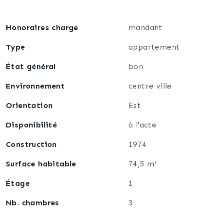
Côté transports et commodités : tramway à
quelques minutes à pied, accès rapide au centre-ville
14 minutes en tram de la gare saint roch,
Honoraires charge
mandant
commerces, écoles et toutes les commodités du
quotidien à proximité.
Type
appartement
État général
bon
Un appartement lumineux, calme et fonctionnel dans
un secteur particulièrement recherché de
Environnement
centre ville
Montpellier.
Orientation
Est
Disponibilité
à l'acte
Construction
1974
Surface habitable
74,5 m²
Étage
1
Nb. chambres
3