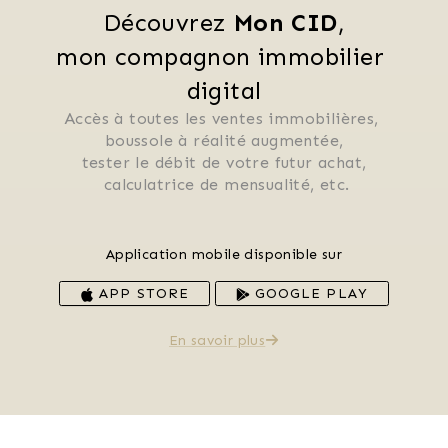
Découvrez 
Mon CID
,
mon compagnon immobilier 
digital
Accès à toutes les ventes immobilières, 
 boussole à réalité augmentée, 
 tester le débit de votre futur achat, 
 calculatrice de mensualité, etc.
Application mobile disponible sur
APP STORE
GOOGLE PLAY
En savoir plus