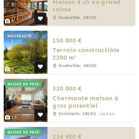
Maison 4 ch au grand
calme
Guebwiller, 68500
8
NOUVEAUTÉ
150 000 €
Terrain constructible
2200 m²
Guebwiller, 68500
3
BAISSE DE PRIX
320 000 €
Charmante maison à
gros potentiel
Ensisheim, 68190
- 46,9 km
15
BAISSE DE PRIX
234 900 €