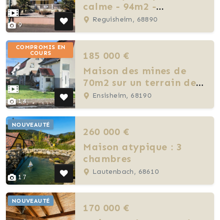
calme - 94m2 -
réguisheim
Reguisheim, 68890
9
COMPROMIS EN
185 000 €
COURS
Maison des mines de
70m2 sur un terrain de
372m2
Ensisheim, 68190
14
NOUVEAUTÉ
260 000 €
Maison atypique : 3
chambres
Lautenbach, 68610
17
NOUVEAUTÉ
170 000 €