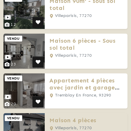
Maison 90m² - sous sol
total
Villeparisis, 77270
12
VENDU
Maison 6 pièces - Sous
sol total
Villeparisis, 77270
23
VENDU
Appartement 4 pièces
avec jardin et garage
privatif
Tremblay En France, 93290
20
VENDU
Maison 4 pièces
Villeparisis, 77270