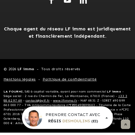
Chaque agent du réseau LF immo est juridiquement
et financièrement indépendant.
© 2026
LF immo
Tous droits réservés
Mentions légales
Politique de confidentialité
LA FOURMI
, SAS à capital variable, ayant pour nom commercial
LF immo
-
Siège social : 2 rue du Chemin de Fer, La Wantzenau, 67610 (France) -
+33 3
88 62 97 69
-
contact@bylf.fr
-
www.lfimmo.fr
- NAF 6831 Z - SIRET 490 899
663 000 77 - TVA intracommunautaire n°FR90490899663 - Titulaire de la Carte
Professionnelle « Transactions sur immeubles et fonds de commerce » n°CPI
PRENDRE CONTACT AVEC
6701 2018 000 024 124 délivrée par la CCI Alsace Eurométropole, 10 Place
Gutenberg, 67081 Strasbourg - Garantie financière non détention de fonds 110
RÉGIS
DESMOULINS
(EI)
000 € : Allianz - Assurance RCP Allianz, 1 cours Michelet, 92076 Paris