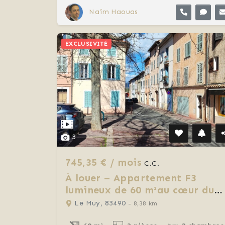
Naïm Haouas
EXCLUSIVITÉ
3
745,35 € / mois
C.C.
À louer – Appartement F3
lumineux de 60 m²au cœur du
Muy
Le Muy, 83490
- 8,38 km