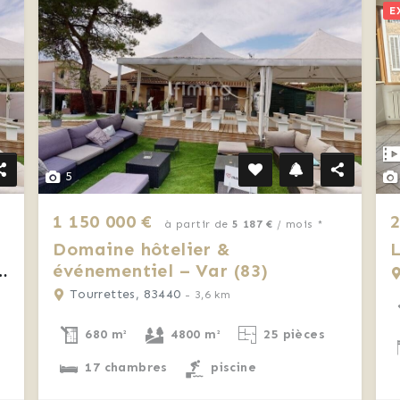
E
5
1 150 000 €
2
à partir de
5 187 €
/ mois *
Domaine hôtelier &
L
événementiel – Var (83)
Tourrettes, 83440
- 3,6 km
680 m²
4800 m²
25 pièces
17 chambres
piscine