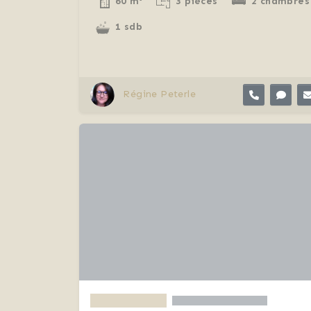
60 m²
3 pièces
2 chambres
1 sdb
Régine Peterle