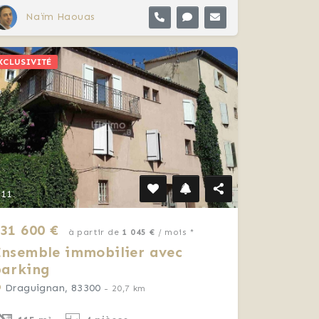
Naïm Haouas
XCLUSIVITÉ
11
31 600 €
à partir de
1 045 €
/ mois *
nsemble immobilier avec
parking
Draguignan, 83300
- 20,7 km