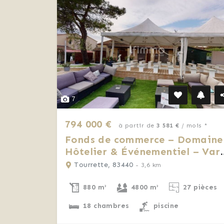
7
794 000 €
à partir de
3 581 €
/ mois *
Fonds de commerce – Domaine
Hôtelier & Événementiel – Var
(83)
Tourrette, 83440
- 3,6 km
880 m²
4800 m²
27 pièces
18 chambres
piscine