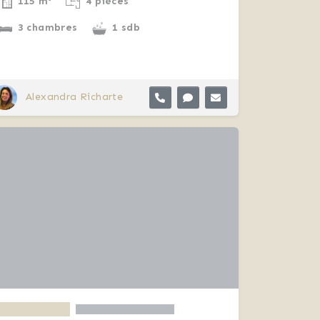
115 m²
4 pièces
3 chambres
1 sdb
Alexandra Richarte