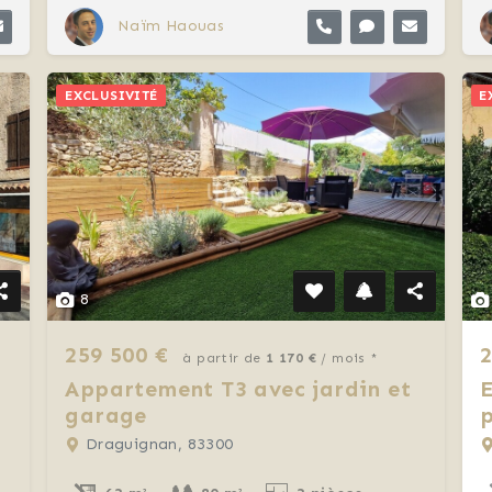
Naïm Haouas
EXCLUSIVITÉ
E
8
259 500 €
2
à partir de
1 170 €
/ mois *
Appartement T3 avec jardin et
E
garage
Draguignan, 83300