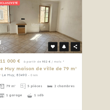
XCLUSIVITÉ
16
11 000 €
à partir de
952 €
/ mois *
e Muy maison de ville de 79 m²
Le Muy, 83490
- 0 km
79 m²
5 pièces
2 chambres
1 garage
1 sdb