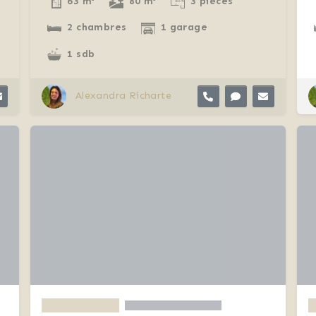
63 m²
80 m²
3 pièces
2 chambres
1 garage
1 sdb
Alexandra Richarte