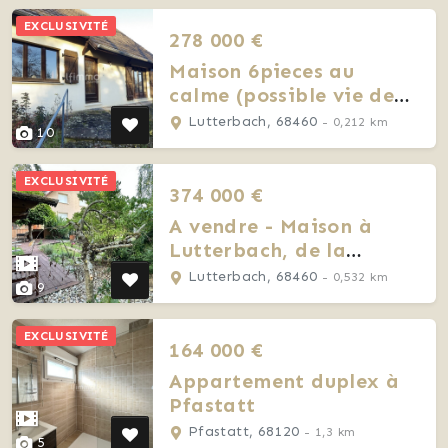
EXCLUSIVITÉ
278 000 €
Maison 6pieces au
calme (possible vie de
plein pied) sur sept ares
Lutterbach, 68460
- 0,212 km
10
EXCLUSIVITÉ
374 000 €
A vendre - Maison à
Lutterbach, de la
verdure et de la
Lutterbach, 68460
- 0,532 km
9
tranquillité
EXCLUSIVITÉ
164 000 €
Appartement duplex à
Pfastatt
Pfastatt, 68120
- 1,3 km
5