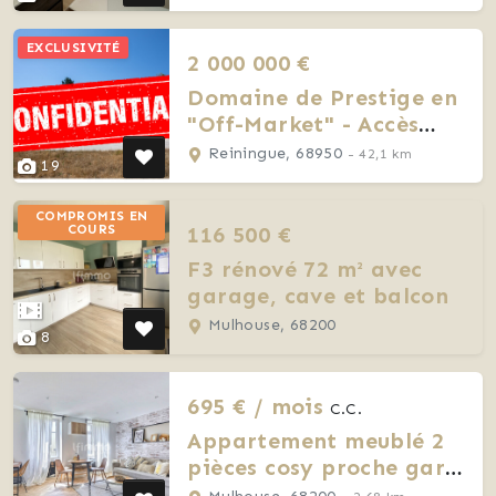
EXCLUSIVITÉ
2 000 000 €
Domaine de Prestige en
"Off-Market" - Accès
Confidentiel
Reiningue, 68950
- 42,1 km
19
COMPROMIS EN
116 500 €
COURS
F3 rénové 72 m² avec
garage, cave et balcon
Mulhouse, 68200
8
695 € / mois
C.C.
Appartement meublé 2
pièces cosy proche gare
de Dornach