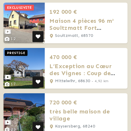
EXCLUSIVITÉ
192 000 €
Maison 4 pièces 96 m²
Soultzmatt Fort
potentiel Garage +
Soultzmatt, 68570
12
dépendance
PRESTIGE
470 000 €
L’Exception au Cœur
des Vignes : Coup de
Cœur à Mittelwihr
Mittelwihr, 68630
- 4,92 km
17
720 000 €
très belle maison de
village
Kaysersberg, 68240
23