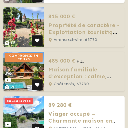
815 000 €
Propriété de caractère -
Exploitation touristique
- Ammerschwihr
Ammerschwihr, 68770
16
COMPROMIS EN
485 000 €
COURS
H.I.
Maison familiale
d’exception : calme,
nature et vue
Châtenois, 67730
20
panoramique
EXCLUSIVITÉ
89 280 €
Viager occupé –
Charmante maison en
impasse • 110 m² •