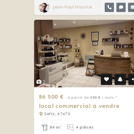
Jean-Paul Maurice
2
86 500 €
à partir de
390 €
/ mois *
local commercial à vendre
Seltz, 67470
84 m²
4 pièces