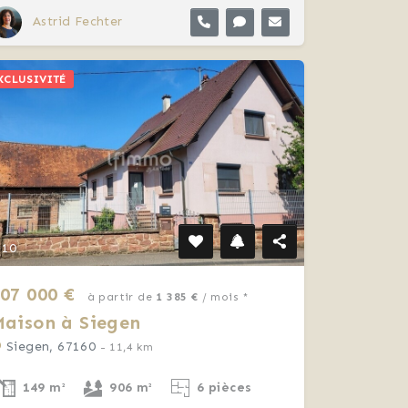
Astrid Fechter
XCLUSIVITÉ
10
07 000 €
à partir de
1 385 €
/ mois *
aison à Siegen
Siegen, 67160
- 11,4 km
149 m²
906 m²
6 pièces