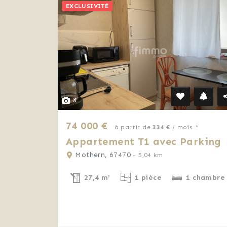
EXCLUSIVITÉ
3
74 000 €
à partir de
334 €
/ mois *
Appartement T1 avec Parking
Mothern, 67470
- 5,04 km
27,4 m²
1 pièce
1 chambre