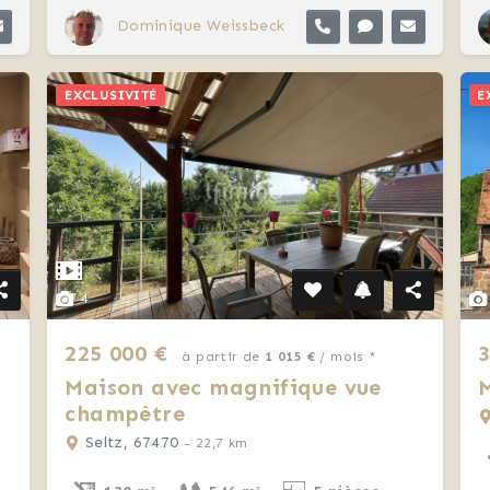
Dominique Weissbeck
EXCLUSIVITÉ
E
4
225 000 €
3
à partir de
1 015 €
/ mois *
Maison avec magnifique vue
M
champêtre
Seltz, 67470
- 22,7 km