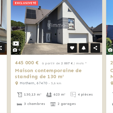
EXCLUSIVITÉ
9
445 000 €
2
à partir de
2 007 €
/ mois *
Maison contemporaine de
C
standing de 130 m²
Mothern, 67470
- 5,6 km
130,13 m²
623 m²
4 pièces
3 chambres
2 garages