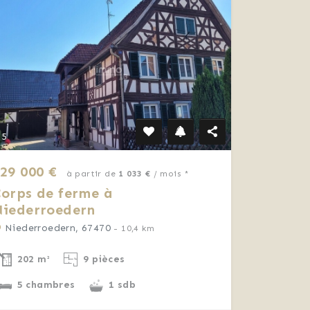
5
29 000 €
à partir de
1 033 €
/ mois *
orps de ferme à
Niederroedern
Niederroedern, 67470
- 10,4 km
202 m²
9 pièces
5 chambres
1 sdb