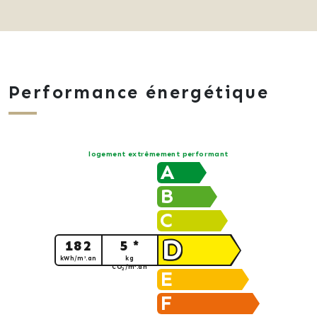
Performance énergétique
logement extrêmement performant
A
B
C
D
182
5 *
kWh/m².an
kg
CO
/m².an
2
E
F