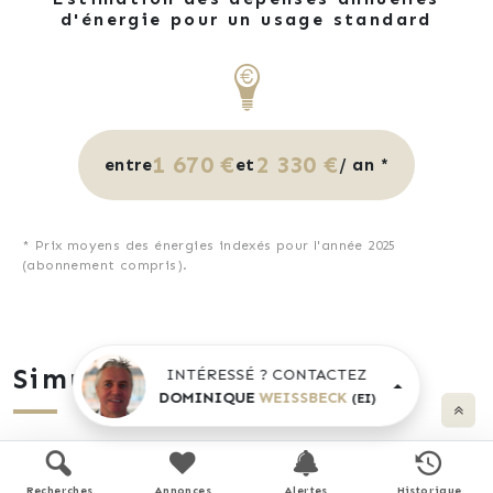
d'énergie pour un usage standard
1 670 €
2 330 €
entre
et
/ an *
* Prix moyens des énergies indexés pour l'année 2025
(abonnement compris).
Simulation de prêt
INTÉRESSÉ ? CONTACTEZ
DOMINIQUE
WEISSBECK
(EI)
Prix du bien
Recherches
Annonces
Alertes
Historique