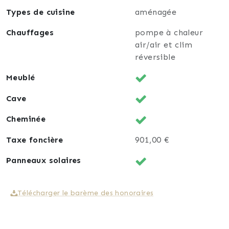
unique pour les amateurs de belles demeures à la
Types de cuisine
aménagée
recherche d’un équilibre parfait entre confort,
élégance et modernité.
Chauffages
pompe à chaleur
air/air et clim
Pour plus de renseignements ou pour organiser une
réversible
visite contactez
Dominique Weissbeck au 0686159042.
Meublé
Cave
Cheminée
Taxe foncière
901,00 €
Panneaux solaires
Télécharger le barème des honoraires