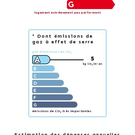
G
logement extrêmement peu performant
* Dont émissions de
gaz à effet de serre
peu d'émissions de CO
2
A
5
kg CO
/m².an
2
B
C
D
E
F
G
émissions de CO
très importantes
2
Estimation des dépenses annuelles