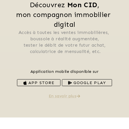
Découvrez 
Mon CID
,
mon compagnon immobilier 
digital
Accès à toutes les ventes immobilières, 
 boussole à réalité augmentée, 
 tester le débit de votre futur achat, 
 calculatrice de mensualité, etc.
Application mobile disponible sur
APP STORE
GOOGLE PLAY
En savoir plus