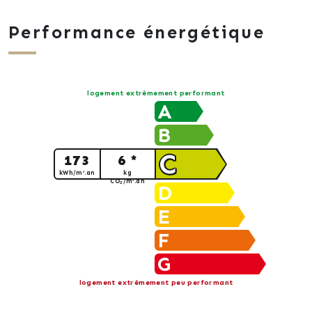
Performance énergétique
logement extrêmement performant
A
B
C
173
6 *
kWh/m².an
kg
CO
/m².an
2
D
E
F
G
logement extrêmement peu performant