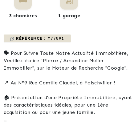
3 chambres
1 garage
RÉFÉRENCE :
#77891
🗣️ Pour Suivre Toute Notre Actualité Immobilière,
Veuillez écrire "Pierre / Amandine Muller
Immobilier", sur le Moteur de Recherche "Google".
📍 Au N°9 Rue Camille Claudel, à Folschviller !
🏠 Présentation d'une Propriété Immobilière, ayant
des caractéristiques idéales, pour une 1ère
acquisition ou pour une jeune famille.
📍 Située à Folschviller, village dynamique à
proximité de Saint-Avold, Faulquemont et Morhange,