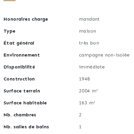
accueille un jardin avec piscine propice à la détente,
complété par un grand garage de plus de 100 m² aux
multiples usages.
Honoraires charge
mandant
Une maison où l’on s’installe immédiatement, avec la
liberté de la faire grandir selon ses envies — un bien
Type
maison
rare mêlant qualité de vie et potentiel d’avenir.
État général
très bon
Environnement
campagne non-isolée
Disponibilité
immédiate
Construction
1948
Surface terrain
2004 m²
Surface habitable
163 m²
Nb. chambres
2
Nb. salles de bains
1