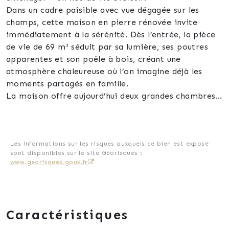
Dans un cadre paisible avec vue dégagée sur les
champs, cette maison en pierre rénovée invite
immédiatement à la sérénité. Dès l’entrée, la pièce
de vie de 69 m² séduit par sa lumière, ses poutres
apparentes et son poêle à bois, créant une
atmosphère chaleureuse où l’on imagine déjà les
moments partagés en famille.
La maison offre aujourd’hui deux grandes chambres,
une salle de bain spacieuse et une mezzanine
modulable, pensée pour s’adapter à votre quotidien.
Un espace supplémentaire de 50 m², déjà construit,
ouvre la porte à vos projets : suite parentale,
Les informations sur les risques auxquels ce bien est exposé
sont disponibles sur le site Géorisques :
chambres supplémentaires, studio indépendant ou
www.georisques.gouv.fr
espace de travail. Cet agrandissement possible
permet non seulement de personnaliser la maison,
mais aussi d’en augmenter la surface et la valeur,
pour un projet de vie évolutif et durable.
Caractéristiques
À l’extérieur, le terrain de 2004 m² sans vis-à-vis