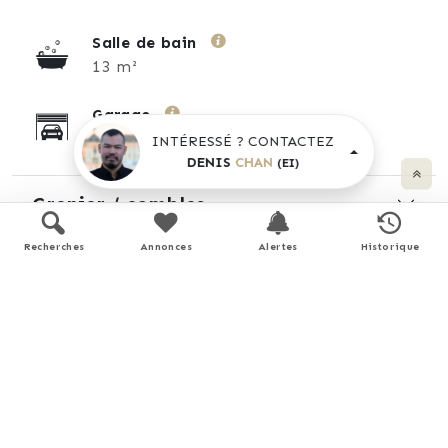
Salle de bain
13 m²
Garage
100 m²
INTÉRESSÉ ? CONTACTEZ
DENIS
CHAN
(EI)
Grenier / combles
Recherches
Annonces
Alertes
Historique
Performance énergétique
logement extrêmement performant
A