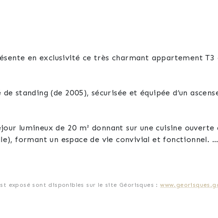
ésente en exclusivité ce très charmant appartement T3 
é de standing (de 2005), sécurisée et équipée d’un ascen
éjour lumineux de 20 m² donnant sur une cuisine ouverte 
lle), formant un espace de vie convivial et fonctionnel.
e filante de 26,55 m², sans vis-à-vis direct, offrant une
est exposé sont disponibles sur le site Géorisques :
www.georisques.go
 de 12 m² et 11 m² avec placard intégré dans l'une d'el
e disposition ainsi qu'un wc séparé.