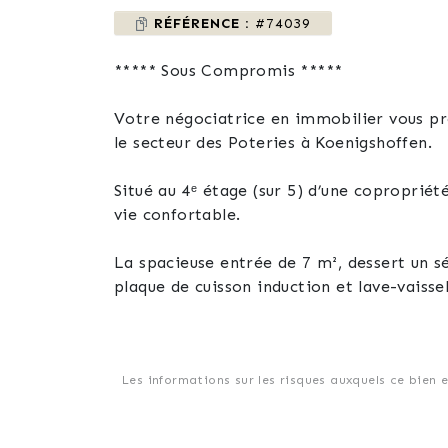
RÉFÉRENCE :
#74039
***** Sous Compromis *****
Votre négociatrice en immobilier vous pr
le secteur des Poteries à Koenigshoffen.
Situé au 4ᵉ étage (sur 5) d’une copropriét
vie confortable.
La spacieuse entrée de 7 m², dessert un s
plaque de cuisson induction et lave-vaisse
L’ensemble s’ouvre sur une superbe terrass
beaux jours.
Les informations sur les risques auxquels ce bien 
L’espace nuit se compose de deux chambres
Une salle de bain fonctionnelle est à votr