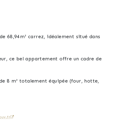
de 68,94m² carrez, idéalement situé dans
seur, ce bel appartement offre un cadre de
de 8 m² totalement équipée (four, hotte,
 vue dégagée et idéale pour profiter des
uv.fr
les.