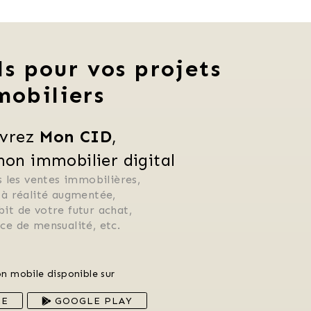
ls pour vos projets
mobiliers
vrez 
Mon CID
,
n immobilier digital
 les ventes immobilières, 
 à réalité augmentée, 
ébit de votre futur achat, 
rice de mensualité, etc.
on mobile disponible sur
RE
GOOGLE PLAY