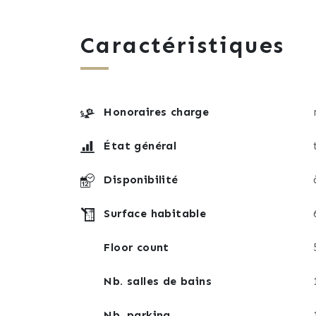
Les charges de copropriété incluent l’ens
communs, ordures ménagères, entretien de
Caractéristiques
Très belle note DPE/GES : C
L’appartement bénéficie d’un emplacement
Honoraires charge
tram F - Romains) et de toutes les commo
État général
Aucun travaux n’est à prévoir mis à part 
Disponibilité
Une opportunité à saisir, un havre de pai
Surface habitable
Ne manquez pas l'occasion de le visiter 
Floor count
Contactez moi dès aujourd'hui afin d'orga
Nb. salles de bains
Nb. parking