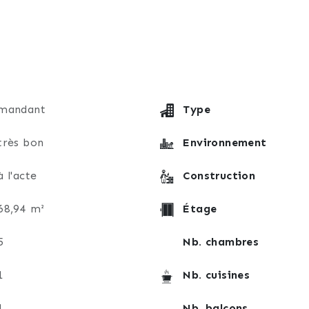
emble des prestations : chauffage (gaz - centrale thermi
 l'immeuble et diverses prestations, hors électricité d
 recherché, à proximité immédiate du terminus du tram 
mandant
Type
dités : commerces, écoles, transports et accès autorout
très bon
Environnement
des rafraîchissements. Une place de parking privative en
à l'acte
Construction
x avec à votre disposition tout à proximité.
68,94 m²
Étage
et de faire de ce charmant espace votre nouveau foyer.
5
Nb. chambres
niser une visite au O6 58 06 99 93
1
Nb. cuisines
1
Nb. balcons