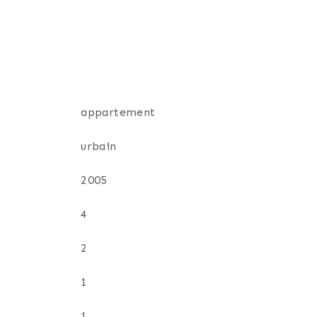
que d'Hautepierre), eau froide/chaude,
u logement.
D Poteries (ainsi que l'extension du
appartement
iers.
urbain
 sous-sol complète ce bien.
2005
4
2
1
1