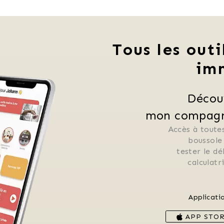
Tous les outi
im
Décou
mon compagno
Accès à toutes
 boussole
 tester le d
 calculat
Applicati
APP STO