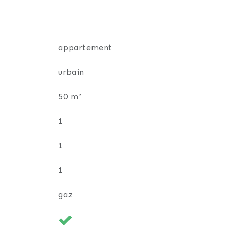
appartement
urbain
50 m²
ier, Laetitia Grandjean, en téléphonant
1
1
1
gaz