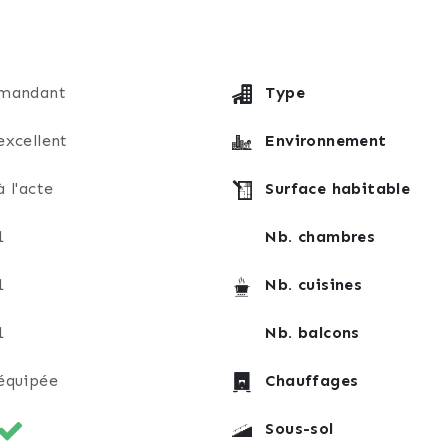
mandant
Type
excellent
Environnement
tant au calme.
à l'acte
Surface habitable
programmer une visite avec votre conseillère en immobil
1
Nb. chambres
1
Nb. cuisines
1
Nb. balcons
équipée
Chauffages
Sous-sol