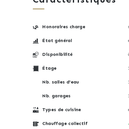
- Quartier calme.
- Peu de vis-à-vis.
- Garage.
Honoraires charge
- Cave.
- Résidence propre et entretenue.
État général
- Proche de toutes commodités tout en é
Disponibilité
Ne ratez pas cette belle opportunité et 
au 06.09.32.86.70.
Étage
Nb. salles d'eau
Nb. garages
Types de cuisine
Chauffage collectif