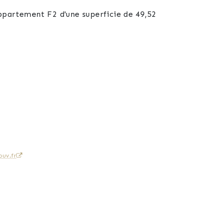
ppartement F2 d'une superficie de 49,52
cessible du séjour.
uv.fr