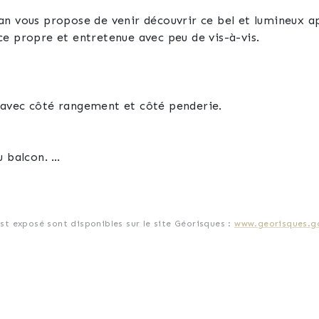
an vous propose de venir découvrir ce bel et lumineux a
e propre et entretenue avec peu de vis-à-vis.
 avec côté rangement et côté penderie.
.
u balcon.
c simple vasque et un chauffe-serviette.
ourrez profiter d'un moment de détente sur le balcon ac
est exposé sont disponibles sur le site Géorisques :
www.georisques.go
ser vos meubles !
re.