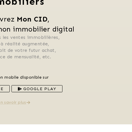
mobiliers
vrez 
Mon CID
,
n immobilier digital
 les ventes immobilières, 
 à réalité augmentée, 
ébit de votre futur achat, 
rice de mensualité, etc.
on mobile disponible sur
RE
GOOGLE PLAY
n savoir plus