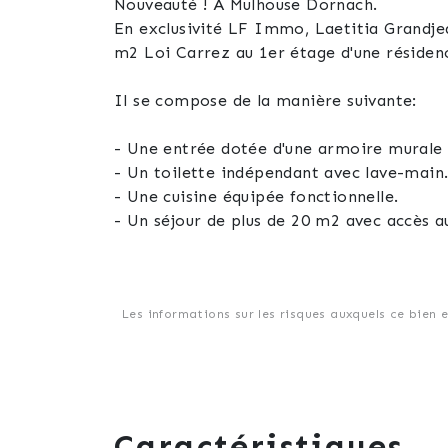
Nouveauté ! A Mulhouse Dornach.
En exclusivité LF Immo, Laetitia Grandje
m2 Loi Carrez au 1er étage d'une résidenc
Il se compose de la manière suivante:
- Une entrée dotée d'une armoire murale
- Un toilette indépendant avec lave-main
- Une cuisine équipée fonctionnelle.
- Un séjour de plus de 20 m2 avec accès a
- Une chambre de plus de 11 m2.
- Une salle d'eau équipée d'un meuble ave
Situé dans un environnement calme, vous p
Les informations sur les risques auxquels ce bien 
Il n'y a aucun travaux à prévoir, juste po
Un garage et une cave complète cette off
Les atouts:
Caractéristiques