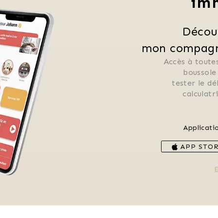
im
Décou
mon compagno
Accès à toutes
 boussole
 tester le d
 calculat
Applicati
APP STO
E