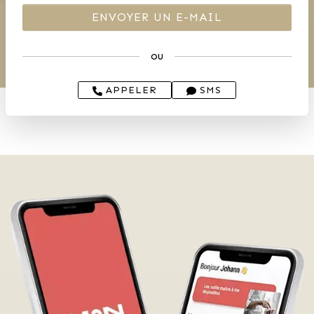
ou
APPELER
SMS