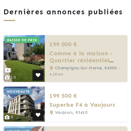
Dernières annonces publiées
BAISSE DE PRIX
199 000 €
Comme à la maison -
Quartier résidentiel
avec jardin
Champigny-Sur-Marne, 94500
-
4,28 km
10
NOUVEAUTÉ
199 500 €
Superbe F4 à Vaujours
Vaujours, 93410
9