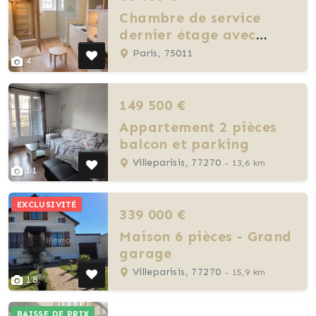
Chambre de service
dernier étage avec
ascenseur
Paris, 75011
4
149 500 €
Appartement 2 pièces
balcon et parking
Villeparisis, 77270
- 13,6 km
11
EXCLUSIVITÉ
339 000 €
Maison 6 pièces - Grand
garage
Villeparisis, 77270
- 15,9 km
18
BAISSE DE PRIX