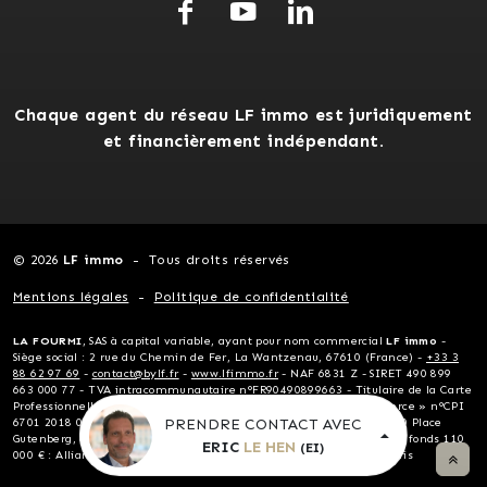
Chaque agent du réseau LF immo est juridiquement
et financièrement indépendant.
© 2026
LF immo
Tous droits réservés
Mentions légales
Politique de confidentialité
LA FOURMI
, SAS à capital variable, ayant pour nom commercial
LF immo
-
Siège social : 2 rue du Chemin de Fer, La Wantzenau, 67610 (France) -
+33 3
88 62 97 69
-
contact@bylf.fr
-
www.lfimmo.fr
- NAF 6831 Z - SIRET 490 899
663 000 77 - TVA intracommunautaire n°FR90490899663 - Titulaire de la Carte
Professionnelle « Transactions sur immeubles et fonds de commerce » n°CPI
PRENDRE CONTACT AVEC
6701 2018 000 024 124 délivrée par la CCI Alsace Eurométropole, 10 Place
Gutenberg, 67081 Strasbourg - Garantie financière non détention de fonds 110
ERIC
LE HEN
(EI)
000 € : Allianz - Assurance RCP Allianz, 1 cours Michelet, 92076 Paris