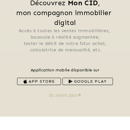
Découvrez 
Mon CID
,
mon compagnon immobilier 
digital
Accès à toutes les ventes immobilières, 
 boussole à réalité augmentée, 
 tester le débit de votre futur achat, 
 calculatrice de mensualité, etc.
Application mobile disponible sur
APP STORE
GOOGLE PLAY
En savoir plus