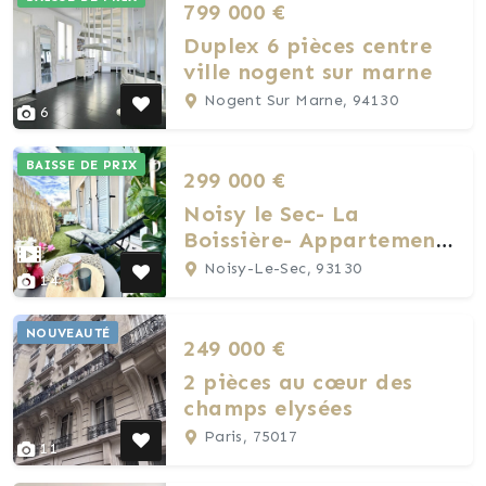
799 000 €
Duplex 6 pièces centre
ville nogent sur marne
Nogent Sur Marne, 94130
6
BAISSE DE PRIX
299 000 €
Noisy le Sec- La
Boissière- Appartement
78m2 4P et 3CH- Balcon
Noisy-Le-Sec, 93130
14
et Box
NOUVEAUTÉ
249 000 €
2 pièces au cœur des
champs elysées
Paris, 75017
11