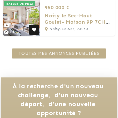
BAISSE DE PRIX
950 000 €
Noisy le Sec-Haut
Goulet- Maison 9P 7CH
190m2-Garage-Terrasse
Noisy-Le-Sec, 93130
14
& Jardin
TOUTES MES ANNONCES PUBLIÉES
À la recherche d'un nouveau 
challenge, 
d'un nouveau 
départ, 
d'une nouvelle 
opportunité ?