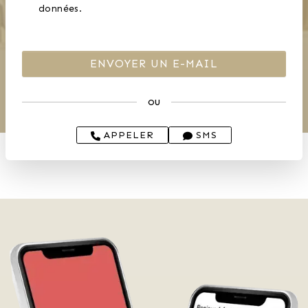
données.
ou
APPELER
SMS