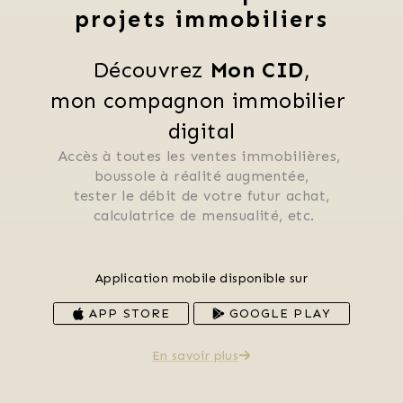
projets immobiliers
Découvrez 
Mon CID
,
mon compagnon immobilier 
digital
Accès à toutes les ventes immobilières, 
 boussole à réalité augmentée, 
 tester le débit de votre futur achat, 
 calculatrice de mensualité, etc.
Application mobile disponible sur
APP STORE
GOOGLE PLAY
En savoir plus