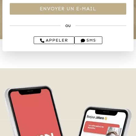
ou
APPELER
SMS