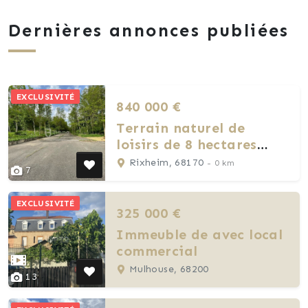
Dernières annonces publiées
EXCLUSIVITÉ
840 000 €
Terrain naturel de
loisirs de 8 hectares
environs à Rixheim
Rixheim, 68170
- 0 km
7
EXCLUSIVITÉ
325 000 €
Immeuble de avec local
commercial
Mulhouse, 68200
13