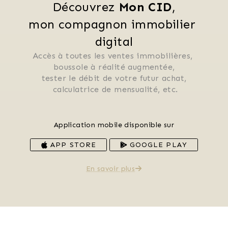
Découvrez 
Mon CID
,
mon compagnon immobilier 
digital
Accès à toutes les ventes immobilières, 
 boussole à réalité augmentée, 
 tester le débit de votre futur achat, 
 calculatrice de mensualité, etc.
Application mobile disponible sur
APP STORE
GOOGLE PLAY
En savoir plus