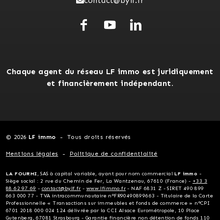
contact@bylf.fr
Chaque agent du réseau LF immo est juridiquement
et financièrement indépendant.
© 2026
LF immo
Tous droits réservés
Mentions légales
Politique de confidentialité
LA FOURMI
, SAS à capital variable, ayant pour nom commercial
LF immo
-
Siège social : 2 rue du Chemin de Fer, La Wantzenau, 67610 (France) -
+33 3
88 62 97 69
-
contact@bylf.fr
-
www.lfimmo.fr
- NAF 6831 Z - SIRET 490 899
663 000 77 - TVA intracommunautaire n°FR90490899663 - Titulaire de la Carte
Professionnelle « Transactions sur immeubles et fonds de commerce » n°CPI
6701 2018 000 024 124 délivrée par la CCI Alsace Eurométropole, 10 Place
Gutenberg, 67081 Strasbourg - Garantie financière non détention de fonds 110