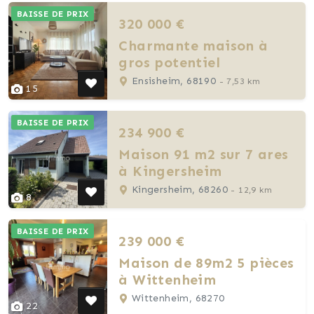
BAISSE DE PRIX
320 000 €
Charmante maison à
gros potentiel
Ensisheim, 68190
- 7,53 km
15
BAISSE DE PRIX
234 900 €
Maison 91 m2 sur 7 ares
à Kingersheim
Kingersheim, 68260
- 12,9 km
8
BAISSE DE PRIX
239 000 €
Maison de 89m2 5 pièces
à Wittenheim
Wittenheim, 68270
22