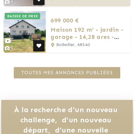
6
BAISSE DE PRIX
699 000 €
Maison 192 m² - jardin -
garage - 14,28 ares -
terrain constructible
Bollwiller, 68540
9
TOUTES MES ANNONCES PUBLIÉES
À la recherche d'un nouveau 
challenge, 
d'un nouveau 
départ, 
d'une nouvelle 