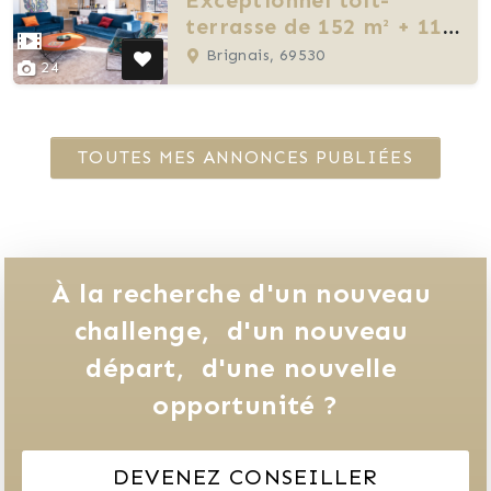
terrasse de 152 m² + 110
m² d’extérieur
Brignais, 69530
24
TOUTES MES ANNONCES PUBLIÉES
À la recherche d'un nouveau 
challenge, 
d'un nouveau 
départ, 
d'une nouvelle 
opportunité ?
DEVENEZ CONSEILLER