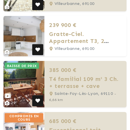
bureau
Villeurbanne, 69100
9
239 900 €
Gratte-Ciel.
Appartement T3, 2
chambres
Villeurbanne, 69100
7
BAISSE DE PRIX
385 000 €
T4 familial 109 m² 3 Ch.
+ terrasse + cave
Sainte-Foy-Lès-Lyon, 69110
-
6,66 km
29
COMPROMIS EN
685 000 €
COURS
Exceptionnel toit-