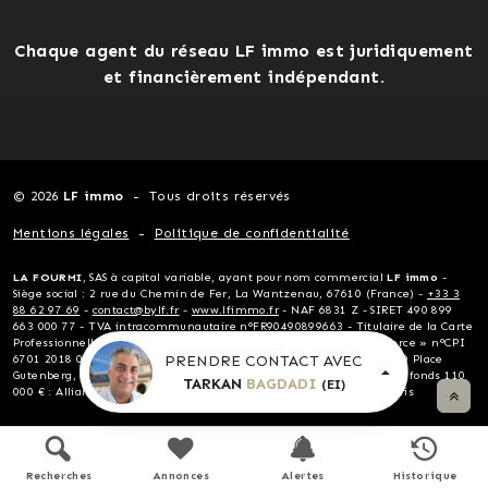
Chaque agent du réseau LF immo est juridiquement
et financièrement indépendant.
© 2026
LF immo
Tous droits réservés
Mentions légales
Politique de confidentialité
LA FOURMI
, SAS à capital variable, ayant pour nom commercial
LF immo
-
Siège social : 2 rue du Chemin de Fer, La Wantzenau, 67610 (France) -
+33 3
88 62 97 69
-
contact@bylf.fr
-
www.lfimmo.fr
- NAF 6831 Z - SIRET 490 899
663 000 77 - TVA intracommunautaire n°FR90490899663 - Titulaire de la Carte
Professionnelle « Transactions sur immeubles et fonds de commerce » n°CPI
PRENDRE CONTACT AVEC
6701 2018 000 024 124 délivrée par la CCI Alsace Eurométropole, 10 Place
Gutenberg, 67081 Strasbourg - Garantie financière non détention de fonds 110
TARKAN
BAGDADI
(EI)
000 € : Allianz - Assurance RCP Allianz, 1 cours Michelet, 92076 Paris
Recherches
Annonces
Alertes
Historique