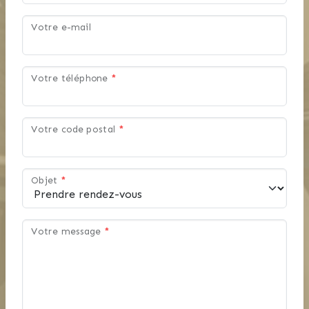
Votre e-mail
Faites confiance à de véritables
professionnels.
Votre téléphone
*
A bientôt, je l'espère, pour l'étude
de votre projet...
Votre code postal
*
Objet
*
Votre message
*