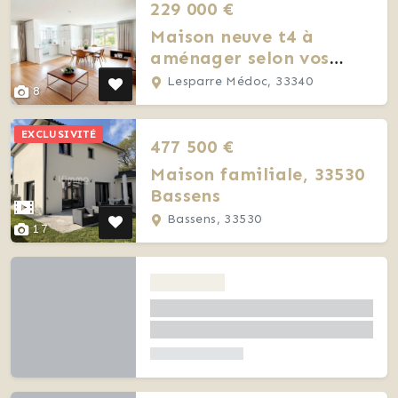
229 000 €
Maison neuve t4 à
aménager selon vos
gouts - Lesparre Médoc
Lesparre Médoc, 33340
8
EXCLUSIVITÉ
477 500 €
Maison familiale, 33530
Bassens
Bassens, 33530
17