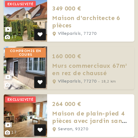
EXCLUSIVITÉ
349 000 €
Maison d'architecte 6
pièces
Villeparisis, 77270
17
COMPROMIS EN
160 000 €
COURS
Murs commerciaux 67m²
en rez de chaussé
Villeparisis, 77270
- 18,2 km
7
EXCLUSIVITÉ
264 000 €
Maison de plain-pied 4
pièces avec jardin sans
vis-à-vis
Sevran, 93270
17