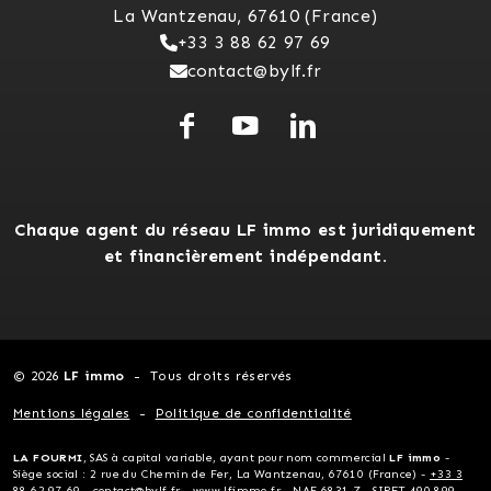
La Wantzenau, 67610 (France)
+33 3 88 62 97 69
contact@bylf.fr
Chaque agent du réseau LF immo est juridiquement
et financièrement indépendant.
© 2026
LF immo
Tous droits réservés
Mentions légales
Politique de confidentialité
LA FOURMI
, SAS à capital variable, ayant pour nom commercial
LF immo
-
Siège social : 2 rue du Chemin de Fer, La Wantzenau, 67610 (France) -
+33 3
88 62 97 69
-
contact@bylf.fr
-
www.lfimmo.fr
- NAF 6831 Z - SIRET 490 899