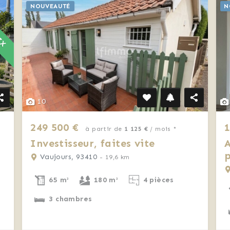
RIX
NOUVEAUTÉ
N
10
249 500 €
1
à partir de
1 125 €
/ mois *
Investisseur, faites vite
A
Vaujours, 93410
- 19,6 km
65 m²
180 m²
4 pièces
3 chambres