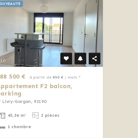
OUVEAUTÉ
10
88 500 €
à partir de
850 €
/ mois *
ppartement F2 balcon,
parking
Livry-Gargan, 93190
45,36 m²
2 pièces
1 chambre