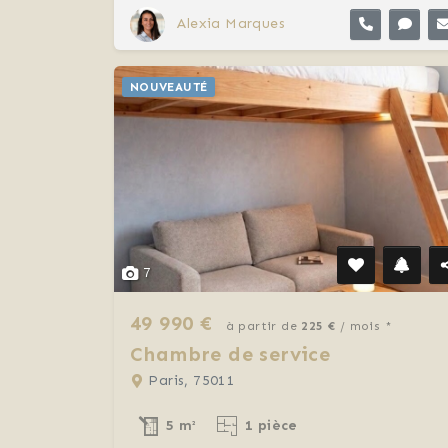
Alexia Marques
NOUVEAUTÉ
7
49 990 €
à partir de
225 €
/ mois *
Chambre de service
Paris, 75011
5 m²
1 pièce