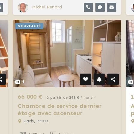
Michel Renard
NOUVEAUTÉ
4
66 000 €
1
à partir de
298 €
/ mois *
Chambre de service dernier
A
étage avec ascenseur
Paris, 75011