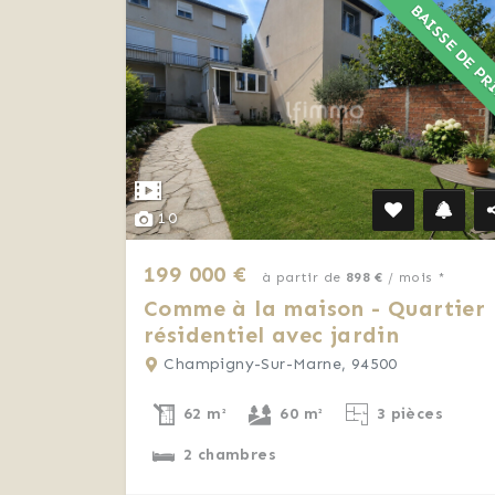
BAISSE DE P
10
199 000 €
à partir de
898 €
/ mois *
Comme à la maison - Quartier
résidentiel avec jardin
Champigny-Sur-Marne, 94500
62 m²
60 m²
3 pièces
2 chambres