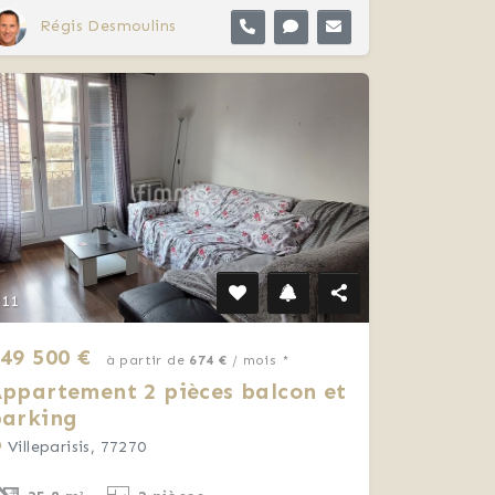
Régis Desmoulins
11
49 500 €
à partir de
674 €
/ mois *
ppartement 2 pièces balcon et
parking
Villeparisis, 77270