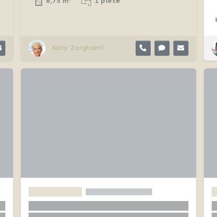
6,75 m²
1 pièce
Katy Zarghami