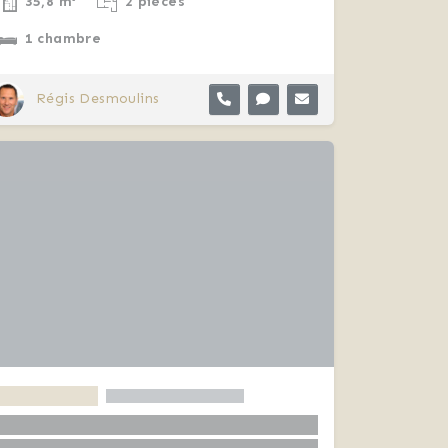
35,8 m²
2 pièces
1 chambre
Régis Desmoulins