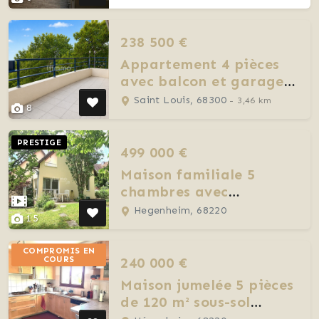
238 500 €
Appartement 4 pièces
avec balcon et garage –
Secteur frontalier
Saint Louis, 68300
- 3,46 km
8
PRESTIGE
499 000 €
Maison familiale 5
chambres avec
potentiel bi-famille –
Hegenheim, 68220
15
Hégenheim
COMPROMIS EN
240 000 €
COURS
Maison jumelée 5 pièces
de 120 m² sous-sol