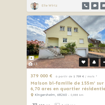
Elie Wirtz
15
379 000 €
à partir de
1 709 €
/ mois *
Maison bi-famille de 155m² sur
6,70 ares en quartier résidenti
Kingersheim, 68260
- 0,888 km