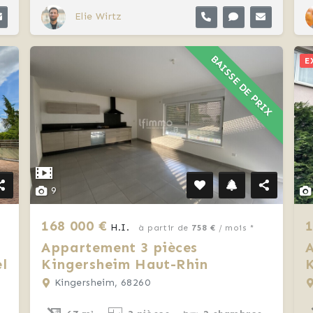
Elie Wirtz
BAISSE DE PRIX
E
9
168 000 €
1
H.I.
à partir de
758 €
/ mois *
Appartement 3 pièces
el
Kingersheim Haut-Rhin
Kingersheim, 68260