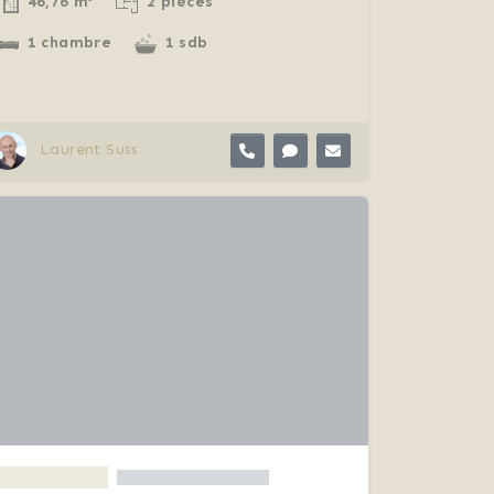
46,76 m²
2 pièces
1 chambre
1 sdb
Laurent Suss