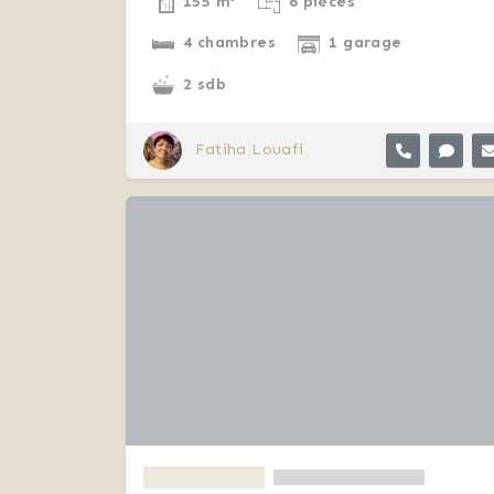
155 m²
6 pièces
4 chambres
1 garage
2 sdb
Fatiha Louafi