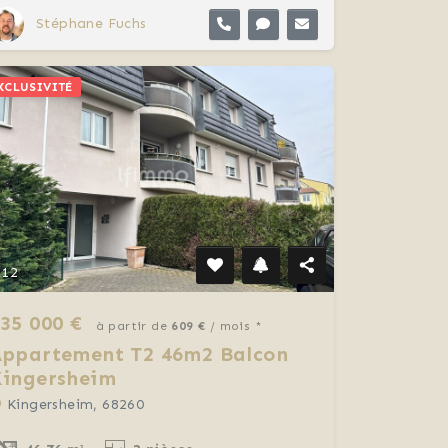
Stéphane Fuchs
XCLUSIVITÉ
12
35 000 €
à partir de
609 €
/ mois *
Appartement T2 46m2 Balcon
Kingersheim
Kingersheim, 68260