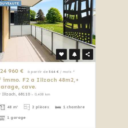
OUVEAUTÉ
5
24 960 €
à partir de
564 €
/ mois *
f immo. F2 a Illzach 48m2,+
arage, cave.
Illzach, 68110
- 0,408 km
48 m²
2 pièces
1 chambre
1 garage