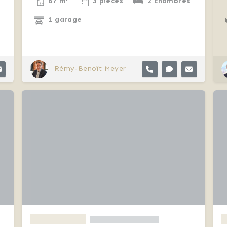
67 m²
3 pièces
2 chambres
1 garage
Rémy-Benoît Meyer