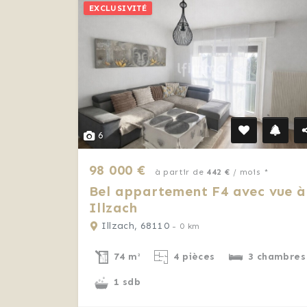
EXCLUSIVITÉ
6
98 000 €
à partir de
442 €
/ mois *
Bel appartement F4 avec vue à
Illzach
Illzach, 68110
- 0 km
74 m²
4 pièces
3 chambres
1 sdb