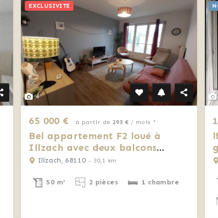
EXCLUSIVITÉ
N
4
65 000 €
1
à partir de
293 €
/ mois *
Bel appartement F2 loué à
l
Illzach avec deux balcons
g
(68110)
Illzach, 68110
- 30,1 km
50 m²
2 pièces
1 chambre