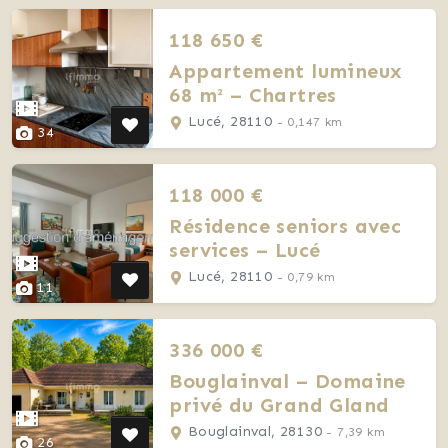
118 650 €
Appartement lumineux
68 m² – Chartres
Lucé, 28110
- 0,147 km
34
118 000 €
Résidence seniors avec
services – Lucé
Lucé, 28110
- 0,79 km
11
336 000 €
Bouglainval – Domaine
privé du Grand Gland
Bouglainval, 28130
- 7,39 km
26