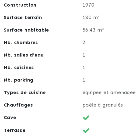
Construction
1970
Au rez-de-chaussée :
Surface terrain
180 m²
Une pièce de vie lumineuse avec de nombreux
espaces de rangement.
Surface habitable
56,43 m²
Une cuisine aménagée et équipée, pouvant être
Nb. chambres
2
ouverte selon vos envies d’aménagement.
Nb. salles d'eau
1
À l’étage :
Nb. cuisines
1
Une mezzanine desservant deux chambres.
Nb. parking
1
Une salle d’eau avec WC.
Potentiel d’évolution
Types de cuisine
équipée et aménagée
Modulable et évolutive, cette maison offre plusieurs
Chauffages
poêle à granulés
possibilités d’aménagement, notamment :
Cave
La création d’un espace bureau ou d’une chambre
Terrasse
supplémentaire grâce à une extension.