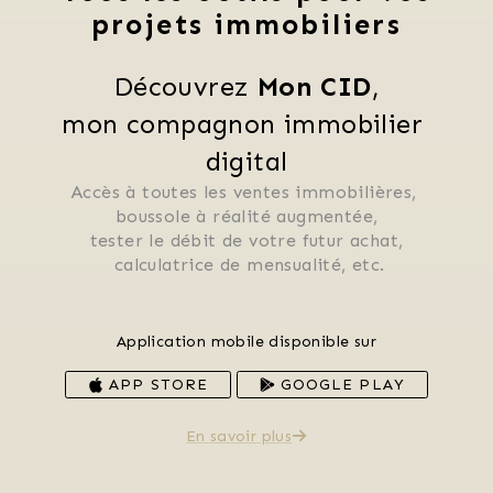
projets immobiliers
Découvrez 
Mon CID
,
mon compagnon immobilier 
digital
Accès à toutes les ventes immobilières, 
 boussole à réalité augmentée, 
 tester le débit de votre futur achat, 
 calculatrice de mensualité, etc.
Application mobile disponible sur
APP STORE
GOOGLE PLAY
En savoir plus