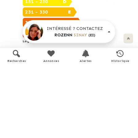
151 - 230
D
210
231 - 330
E
331 - 450
F
INTÉRESSÉ ? CONTACTEZ
> 450
G
ROZENN
SINAY
(EI)
Logement énergivore
Consommations énergétiques
Recherches
Annonces
Alertes
Historique
Consommations énergétiques (en énergie primaire) pour le
chauffage, la production d'eau chaude sanitaire et le
refroidissement.
Unité de mesure : kWh/m².an
Faible émission de GES
< 6
A
6 - 10
B
7
11 - 20
C