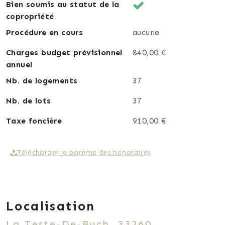
L’installation d’une véranda côté jardin pour agrandir
Bien soumis au statut de la
l’espace de vie.
copropriété
Informations complémentaires
Procédure en cours
aucune
Place de stationnement privative devant la maison.
Disponible immédiatement.
Charges budget prévisionnel
840,00 €
Idéale en résidence principale, pied-à-terre sur le
annuel
Bassin d’Arcachon ou investissement locatif.
Nb. de logements
37
Une opportunité rare dans un secteur
Nb. de lots
37
particulièrement recherché.
Taxe foncière
910,00 €
Pour tout renseignement complémentaire ou pour
organiser une visite, contactez-nous dès maintenant.
Télécharger le barème des honoraires
Localisation
La Teste-De-Buch, 33260