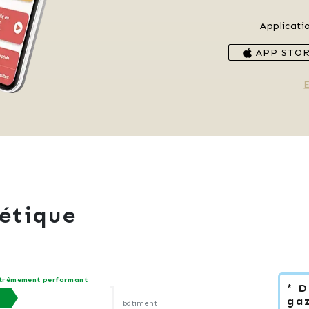
Applicati
APP STO
E
étique
trêmement performant
* 
gaz
bâtiment