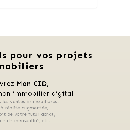
ls pour vos projets
mobiliers
vrez 
Mon CID
,
n immobilier digital
 les ventes immobilières, 
 à réalité augmentée, 
ébit de votre futur achat, 
rice de mensualité, etc.