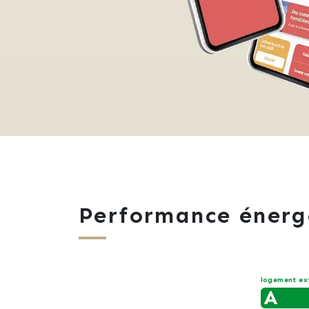
Performance énerg
logement ex
A