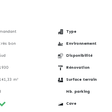
particulière à l'entretien du bien :
2025
ment
mandant
Type
 bien à une famille souhaitant disposer d'un logement 
très bon
Environnement
édié à son activité, qu'à un investisseur à la recherche 
Sud
Disponibilité
oteaux.
1930
Rénovation
141,33 m²
Surface terrain
3
Nb. parking
Cave