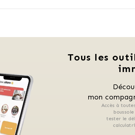
Tous les outi
im
Décou
mon compagno
Accès à toutes
 boussole
 tester le d
 calculat