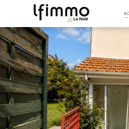
A
1 962 €