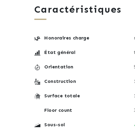
Les propriétaires ont porté une attention 
Caractéristiques
Ravalement complet réalisé durant l'été 
Chaudière Frisquet entretenue régulière
Double vitrage
Ensemble en très bon état général
Honoraires charge
Cet ensemble immobilier conviendra aussi
État général
profession libérale recherchant un espace d
Orientation
Une opportunité rare sur le secteur des C
Construction
Surface totale
Floor count
Sous-sol