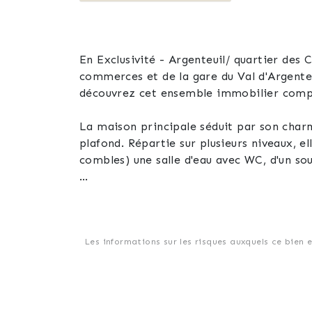
En Exclusivité - Argenteuil/ quartier des
commerces et de la gare du Val d'Argente
découvrez cet ensemble immobilier compo
La maison principale séduit par son charm
plafond. Répartie sur plusieurs niveaux, e
combles) une salle d'eau avec WC, d'un sou
La seconde habitation, indépendante, comprend 
grande chambre avec rangements à l'étag
Possibilité de faire une seule habitation.
Les informations sur les risques auxquels ce bien 
L'ensemble bénéficie d'un extérieur soig
intimiste.