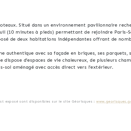
 Coteaux. Situé dans un environnement pavillonnaire rech
uil (10 minutes à pieds) permettant de rejoindre Paris-
sé de deux habitations indépendantes offrant de nombr
e authentique avec sa façade en briques, ses parquets, s
lle dispose d'espaces de vie chaleureux, de plusieurs ch
s-sol aménagé avec accès direct vers l'extérieur.
une agréable pièce de vie avec cuisine ouverte et véranda, un
e.
est exposé sont disponibles sur le site Géorisques :
www.georisques.go
neusement entretenu permettant de profiter pleinement 