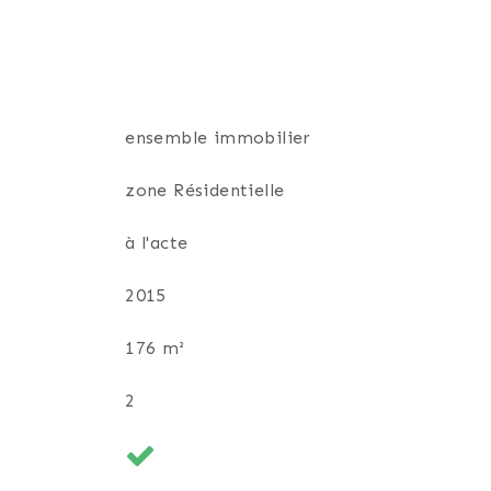
ensemble immobilier
indépendant pour un proche, à une
zone Résidentielle
d'un projet à fort potentiel.
à l'acte
2015
176 m²
2