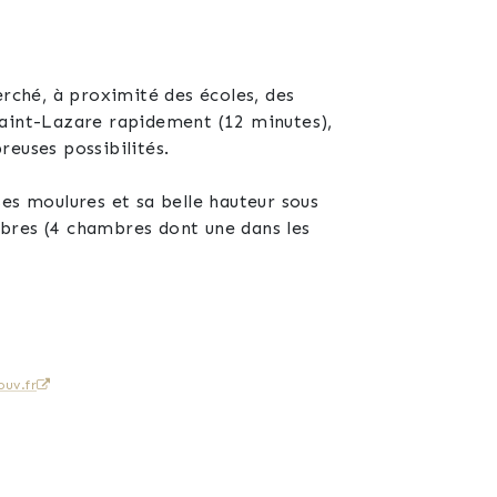
erché, à proximité des écoles, des
Saint-Lazare rapidement (12 minutes),
euses possibilités.
es moulures et sa belle hauteur sous
ambres (4 chambres dont une dans les
e salle d'eau avec WC et une
uv.fr
des beaux jours dans un cadre agréable et