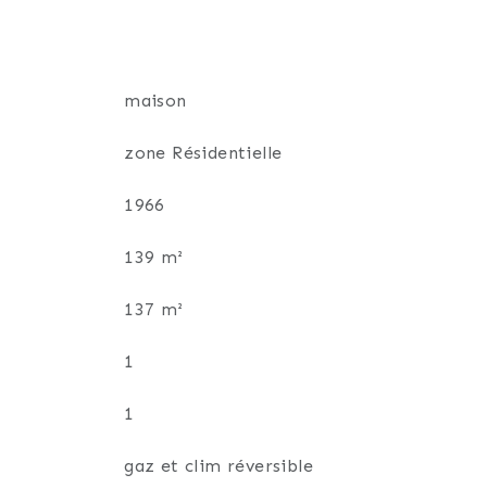
hébergement des proches.
a détente. Le jardin accueille également
éritable espace bien-être à domicile. À
maison
zone Résidentielle
ensation Viessmann, de deux
otorisés, d'une VMC ainsi que de plafonds
1966
139 m²
abitable, offrant les avantages du plain-
137 m²
nseillère indépendante en immobilier
1
1
re contact exclusivement par
gaz et clim réversible