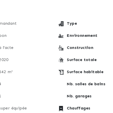
e télétravail, salle de jeux, activité indépendante ou 
ment arboré, offre un environnement verdoyant propice à l
zzi récemment installé, ainsi qu'une douche, créant un v
mandant
Type
eurs véhicules.
bon
Environnement
ucun travaux. Elle bénéficie d'une chaudière gaz à cond
n double vitrage équipées de volets roulants aluminium m
à l'acte
Construction
2020
Surface totale
 les acquéreurs à la recherche d'un bien immédiatement h
t un environnement agréable où il fait bon vivre.
642 m²
Surface habitable
u organiser une visite, contactez Nathalie Simonin, co
4
Nb. salles de bains
manches et jours fériés inclus.
1
Nb. garages
ur tranquillité et vous remercient de bien vouloir prend
super équipée
Chauffages