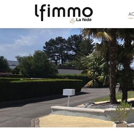
A
1 574 €