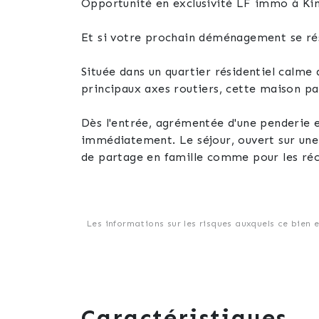
Opportunité en exclusivité LF immo à Ki
Et si votre prochain déménagement se résu
Située dans un quartier résidentiel calm
principaux axes routiers, cette maison pa
Dès l'entrée, agrémentée d'une penderie et
immédiatement. Le séjour, ouvert sur une 
de partage en famille comme pour les réc
Dans son prolongement, une véranda chauf
jardin, elle devient naturellement un esp
Les informations sur les risques auxquels ce bien 
Le niveau principal permet de vivre conf
salle de bains équipée d'une baignoire et 
Le rez-de-jardin complète idéalement la 
chambre, un espace avec lavabo et toilett
Caractéristiques