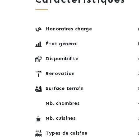
besoins : chambres supplémentaires, espac
À l'extérieur, le terrain de 642 m², joli
un chalet en bois chauffé abritant un jacu
Honoraires charge
l'avant, la cour permet de stationner plusi
État général
Côté confort, cette maison ne nécessite a
climatisations réversibles, de fenêtres e
Disponibilité
tendus avec spots encastrés récents.
Rénovation
Rare sur le secteur, cette maison séduira
pied, de beaux espaces complémentaires e
Surface terrain
Pour tout renseignement complémentaire o
Nb. chambres
chez LF Immo, disponible 7 jours sur 7, di
Nb. cuisines
Les propriétaires souhaitent préserver le
l'intermédiaire de leur conseillère.
Types de cuisine