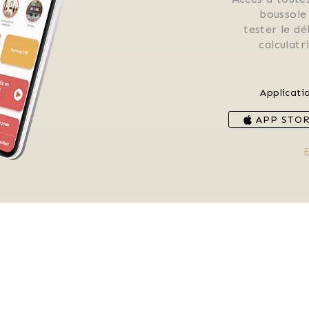
 boussole
 tester le d
 calculat
Applicati
APP STO
E