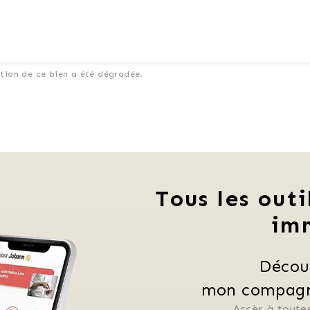
ation de ce bien a été dégradée.
Tous les outi
im
Décou
mon compagno
Accès à toutes