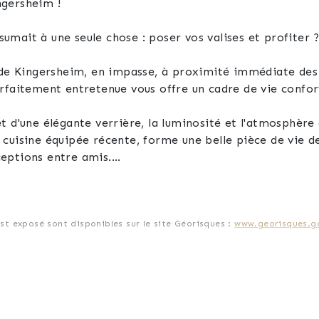
ngersheim !
mait à une seule chose : poser vos valises et profiter 
e de Kingersheim, en impasse, à proximité immédiate des
rfaitement entretenue vous offre un cadre de vie confort
 d'une élégante verrière, la luminosité et l'atmosphère 
cuisine équipée récente, forme une belle pièce de vie de
eptions entre amis.
fée apporte une véritable pièce de vie supplémentaire. 
ace de détente apprécié en toute saison.
est exposé sont disponibles sur le site Géorisques :
www.georisques.go
ortablement de plain-pied. Il comprend deux belles cham
d'une douche ainsi qu'un toilette indépendant.
maison avec une grande chambre d'environ 19 m² équipé
es, deux caves et un double garage. Un niveau offrant d