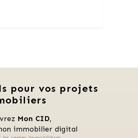
ls pour vos projets
mobiliers
vrez 
Mon CID
,
n immobilier digital
 les ventes immobilières, 