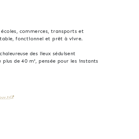
?
 écoles, commerces, transports et
able, fonctionnel et prêt à vivre.
chaleureuse des lieux séduisent
 plus de 40 m², pensée pour les instants
Baignée de lumière et ouverte sur le
uv.fr
bres, dont une avec placard intégré, une
e d'un placard mural, une quatrième
e nombreuses possibilités selon vos