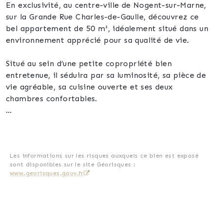
En exclusivité, au centre-ville de Nogent-sur-Marne,
sur la Grande Rue Charles-de-Gaulle, découvrez ce
bel appartement de 50 m², idéalement situé dans un
environnement apprécié pour sa qualité de vie.
Situé au sein d’une petite copropriété bien
entretenue, il séduira par sa luminosité, sa pièce de
vie agréable, sa cuisine ouverte et ses deux
chambres confortables.
En bon état, avec une DPE D, il constitue une
opportunité idéale pour un premier achat, un pied-
à-terre de qualité ou un investissement patrimonial
dans l’une des communes les plus recherchées de l’Est
Les informations sur les risques auxquels ce bien est exposé
sont disponibles sur le site Géorisques :
parisien.
www.georisques.gouv.fr
Une cave complète ce bien.
Vous apprécierez également le charme du quartier