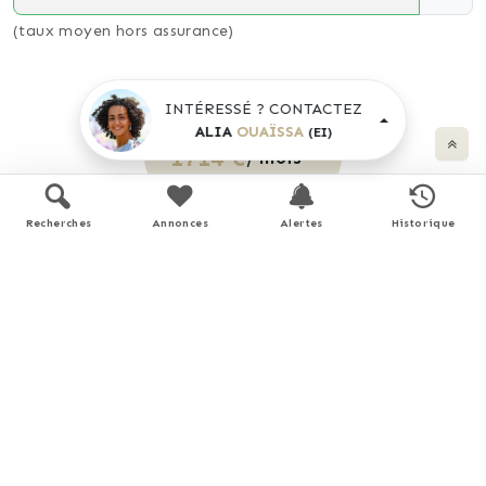
(taux moyen hors assurance)
Montant estimé
INTÉRESSÉ ? CONTACTEZ
ALIA
OUAÏSSA
(EI)
1714 €
/ mois *
Recherches
Annonces
Alertes
Historique
* Calculs effectués sur la base d'un prêt à taux fixe de
3,51%
sur une durée de
25
ans avec un apport de 10% et hors
assurance. Le coût de l'assurance de prêt dépend du capital
assuré, de votre âge, de la durée du prêt, du taux d'intérêt du
prêt, de votre questionnaire de santé et/ou médical, et de
votre profession. Les calculs et solutions indiqués ne revêtent
aucun caractère contractuel et ne sont en aucun cas une offre
de prêt. Seuls les banques et organismes de financement sont
habilités à accorder un financement. Pour tout crédit
immobilier, vous êtes protégés par un délai de réflexion de 10
jours. Aucun versement de quelque nature que ce soit ne peut
être exigé d'un particulier avant l'obtention d'un ou de
plusieurs prêts d'argent. L'achat est subordonné à l'obtention