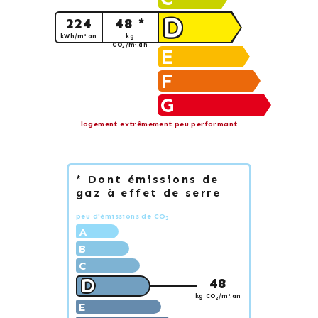
D
224
48 *
kWh/m².an
kg
CO
/m².an
2
E
F
G
logement extrêmement peu performant
* Dont émissions de
gaz à effet de serre
peu d'émissions de CO
2
A
B
C
D
48
kg CO
/m².an
2
E