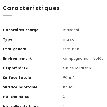
Caractéristiques
La maison fait partie d'une copropriété de 10
habitations, les charges sont faibles car tout est
individuel.
Honoraires charge
mandant
Mon coup de coeur : l'environnement immédiat,
calme et naturel.
Type
maison
État général
très bon
Au plaisir de vous y rencontrer.
Environnement
campagne non-isolée
Romain
Disponibilité
fin de location
Surface totale
90 m²
Surface habitable
87 m²
Nb. chambres
3
Nb. salles de bains
1