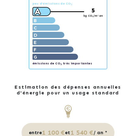
peu d'émissions de CO
2
A
5
kg CO
/m².an
2
B
C
D
E
F
G
émissions de CO
très importantes
2
Estimation des dépenses annuelles
d'énergie pour un usage standard
1 100 €
1 540 €
entre
et
/ an *