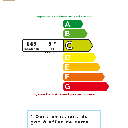
logement extrêmement performant
A
B
C
143
5 *
kWh/m².an
kg
CO
/m².an
2
D
E
F
G
logement extrêmement peu performant
* Dont émissions de
gaz à effet de serre