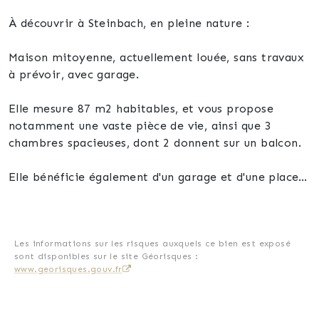
À découvrir à Steinbach, en pleine nature :
Maison mitoyenne, actuellement louée, sans travaux
à prévoir, avec garage.
Elle mesure 87 m2 habitables, et vous propose
notamment une vaste pièce de vie, ainsi que 3
chambres spacieuses, dont 2 donnent sur un balcon.
Elle bénéficie également d'un garage et d'une place
de parking privative.
Actuellement louée par des locataires choisis avec
soin, elle vous offre un rendement locatif immédiat,
Les informations sur les risques auxquels ce bien est exposé
sont disponibles sur le site Géorisques :
et vous pourrez en prendre possession en cas de
www.georisques.gouv.fr
sortie des locataires à échéance du bail ou par
anticipation. Contactez-moi pour avoir les
informations relatives au bail de location.