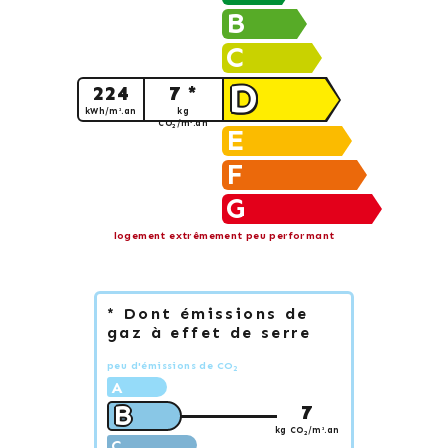
B
C
D
224
7 *
kWh/m².an
kg
CO
/m².an
2
E
F
G
logement extrêmement peu performant
* Dont émissions de
gaz à effet de serre
peu d'émissions de CO
2
A
B
7
kg CO
/m².an
2
C