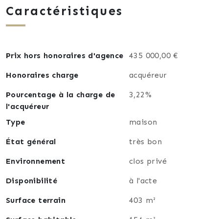
Caractéristiques
Un espace de vie fonctionnel et lumineux ☀️
comprenant :
Un vaste séjour convivial
Prix hors honoraires d'agence
435 000,00 €
Une cuisine entièrement équipée 🍽️
Une chambre
Honoraires charge
acquéreur
Une salle d’eau moderne 🚿
Pourcentage à la charge de
3,22%
Un espace bureau 💻 idéal pour le télétravail
l'acquéreur
Une pièce dressing 👗
Un WC séparé
Type
maison
État général
très bon
🌿 Rez-de-jardin – Espace nuit & détente
Environnement
clos privé
🛏️ Trois belles chambres
🛁 Une salle de bain avec WC
Disponibilité
à l'acte
🛠️ Une pièce atelier polyvalente
Surface terrain
403 m²
👉 Accès direct à un jardin exposé plein sud 🌞,