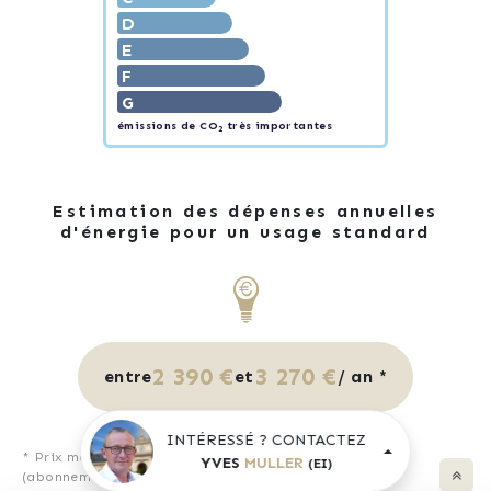
D
E
F
G
émissions de CO
très importantes
2
Estimation des dépenses annuelles
d'énergie pour un usage standard
2 390 €
3 270 €
entre
et
/ an *
INTÉRESSÉ ? CONTACTEZ
* Prix moyens des énergies indexés pour l'année 2021
YVES
MULLER
(EI)
(abonnement compris).