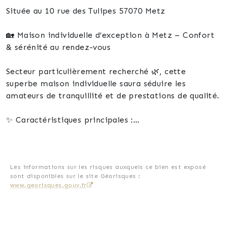
Située au 10 rue des Tulipes 57070 Metz
🏡 Maison individuelle d’exception à Metz – Confort
& sérénité au rendez-vous
Secteur particulièrement recherché 🌿, cette
superbe maison individuelle saura séduire les
amateurs de tranquillité et de prestations de qualité.
✨ Caractéristiques principales :
Surface habitable : 153 m²
Terrain : 403 m²
✔️ Aucun travaux à prévoir
Les informations sur les risques auxquels ce bien est exposé
sont disponibles sur le site Géorisques :
www.georisques.gouv.fr
🔑 Dès l’entrée… laissez-vous charmer :
🏠 Rez-de-chaussée