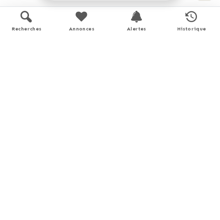
Recherches
Annonces
Alertes
Historique
Simulation de prêt
Prix du bien
€
Durée
Apport personnel
€
(10% du prix du bien)