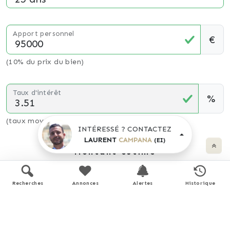
Apport personnel
€
(10% du prix du bien)
Taux d'intérêt
%
(taux moyen hors assurance)
INTÉRESSÉ ? CONTACTEZ
LAURENT
CAMPANA
(EI)
Montant estimé
4285 €
/ mois *
Recherches
Annonces
Alertes
Historique
* Calculs effectués sur la base d'un prêt à taux fixe de
3,51%
sur une durée de
25
ans avec un apport de 10% et hors