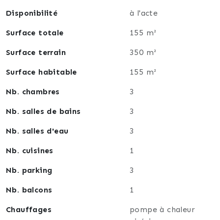
bénéficie d’une pompe à chaleur, avec chauffage et
Disponibilité
à l'acte
climatisation réversibles en système gainable.
Surface totale
155 m²
Exposition parfaite et vue dégagé.
Bien rare à la vente au cœur du village de Saint
Surface terrain
350 m²
Barnabé, au calme absolu, sans travaux, à proximité
immédiate de toutes les commodités, commerces,
Surface habitable
155 m²
écoles, métro et des entrées L2.
Nb. chambres
3
Nb. salles de bains
3
Nb. salles d'eau
3
Nb. cuisines
1
Nb. parking
3
Nb. balcons
1
Chauffages
pompe à chaleur