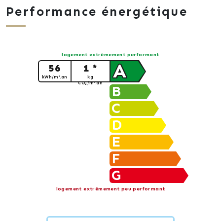
Performance énergétique
logement extrêmement performant
A
56
1 *
kWh/m².an
kg
CO
/m².an
2
B
C
D
E
F
G
logement extrêmement peu performant