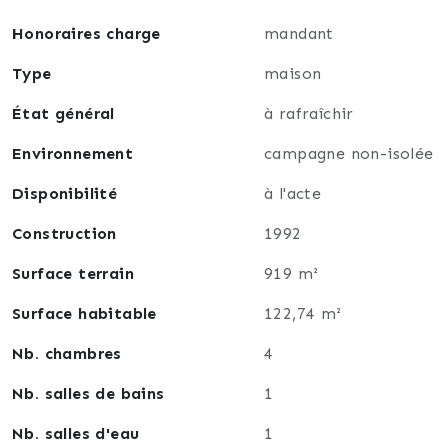
Chauffage au fioul complété par un poêle à bois.
Honoraires charge
mandant
Maison saine et robuste, rafraîchissement à prévoir.
Type
maison
État général
à rafraîchir
Pour toutes visites ou renseignements
supplémentaires, je vous invite à me joindre par
Environnement
campagne non-isolée
téléphone au 06 87 73 32 83.
Disponibilité
à l'acte
Construction
1992
Surface terrain
919 m²
Surface habitable
122,74 m²
Nb. chambres
4
Nb. salles de bains
1
Nb. salles d'eau
1