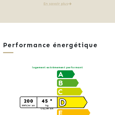
En savoir plus
Performance énergétique
logement extrêmement performant
A
B
C
D
200
45 *
kWh/m².an
kg
CO
/m².an
2
E