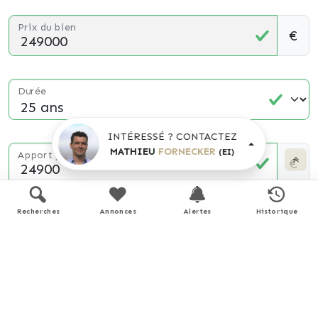
Prix du bien
€
Durée
INTÉRESSÉ ? CONTACTEZ
MATHIEU
FORNECKER
(EI)
Apport personnel
€
(10% du prix du bien)
Recherches
Annonces
Alertes
Historique
Taux d'intérêt
%
(taux moyen hors assurance)