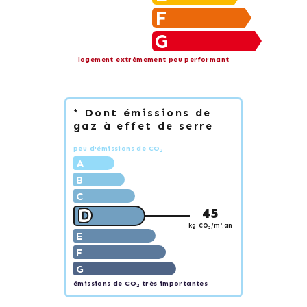
F
G
logement extrêmement peu performant
* Dont émissions de
gaz à effet de serre
peu d'émissions de CO
2
A
B
C
D
45
kg CO
/m².an
2
E
F
G
émissions de CO
très importantes
2