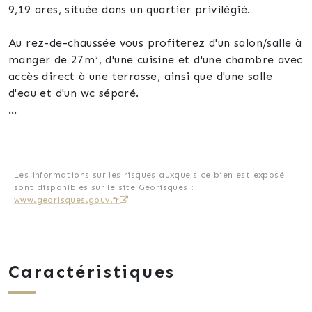
9,19 ares, située dans un quartier privilégié.
Au rez-de-chaussée vous profiterez d'un salon/salle à
manger de 27m², d'une cuisine et d'une chambre avec
accès direct à une terrasse, ainsi que d'une salle
d'eau et d'un wc séparé.
A l'étage, un couloir lumineux dessert une chambre
parentale de 20m² avec balcon, 2 chambres
supplémentaires et une salle de bain avec wc.
Les informations sur les risques auxquels ce bien est exposé
sont disponibles sur le site Géorisques :
Le sous-sol, aussi bien accessible de l'intérieur de la
www.georisques.gouv.fr
maison que de l'extérieur comprend un grand espace
de rangement, chaufferie et garage.
Construction en brique monomur iso 37 assurant une
Caractéristiques
excellente isolation thermique, complétée par des
fenêtres double vitrage.