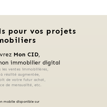
ls pour vos projets
mobiliers
vrez 
Mon CID
,
n immobilier digital
 les ventes immobilières, 
 à réalité augmentée, 
ébit de votre futur achat, 
rice de mensualité, etc.
on mobile disponible sur