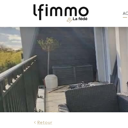
A
1 804 €
Retour