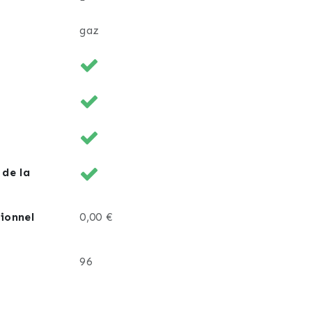
gaz
 de la
ionnel
0,00 €
96