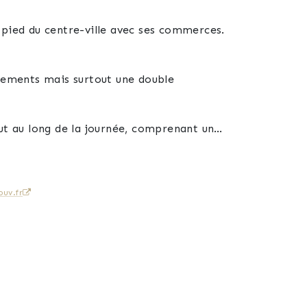
 pied du centre-ville avec ses commerces.
gements mais surtout une double
ut au long de la journée, comprenant une
 m², avec une vue dégagée et sans vis-à-
ie et WC, ainsi que d’une salle d’eau avec
uv.fr
une supplémentaire et d’un jardin collectif