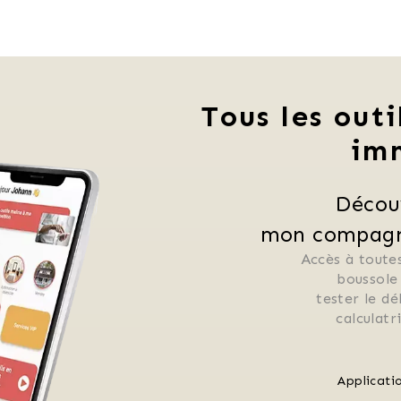
Tous les outi
im
Décou
mon compagno
Accès à toutes
 boussole
 tester le d
 calculat
Applicati