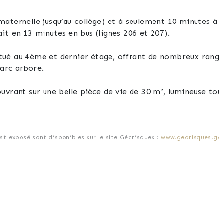
aternelle jusqu’au collège) et à seulement 10 minutes à
fait en 13 minutes en bus (lignes 206 et 207).
tué au 4ème et dernier étage, offrant de nombreux ran
parc arboré.
uvrant sur une belle pièce de vie de 30 m², lumineuse to
coin salon. Cette pièce donne accès à une terrasse de 12
s avec placards, d’une salle de bain avec espace buander
est exposé sont disponibles sur le site Géorisques :
www.georisques.go
ing en sous-sol sécurisé, avec la possibilité d’en louer 