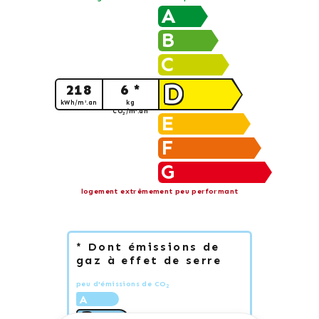
A
B
C
D
218
6 *
kWh/m².an
kg
CO
/m².an
2
E
F
G
logement extrêmement peu performant
* Dont émissions de
gaz à effet de serre
peu d'émissions de CO
2
A
6