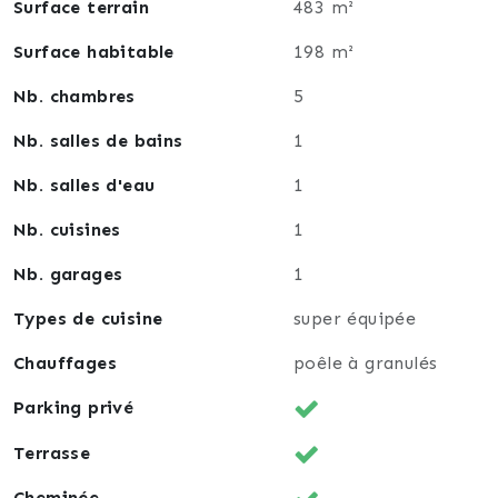
à accueillir votre famille dans un cadre de vie serein
Surface terrain
483 m²
et convivial. N’hésitez pas à venir la découvrir pour
Surface habitable
198 m²
ressentir tout le potentiel de ce lieu où il fait bon
vivre.
Nb. chambres
5
Nb. salles de bains
1
Nb. salles d'eau
1
Nb. cuisines
1
Nb. garages
1
Types de cuisine
super équipée
Chauffages
poêle à granulés
Parking privé
Terrasse
Cheminée